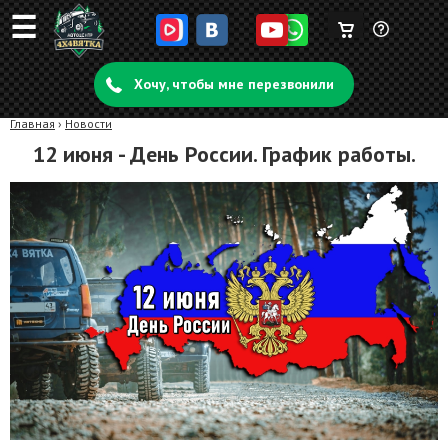
☰
Корзина
Задать
пуста
Хочу, чтобы мне перезвонили
вопрос
Главная
›
Новости
12 июня - День России. График работы.