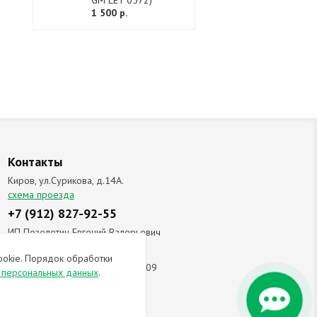
GM LET 0572)
1 500 р.
Контакты
Киров, ул.Сурикова, д.14А.
схема проезда
+7 (912) 827-92-55
ИП Позолотин Евгений Валерьевич
ИНН 434537218055 / ОГРН ИП
ookie. Порядок обработки
309434505600123 от 25.02.2009
и персональных данных
.
ы соглашаетесь с
политикой