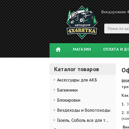
Внедорожник 
МАГАЗИН
ОПЛАТА И Д
Каталог товаров
Оф
Аксессуары для АКБ
ВНИ
тре
Багажники
Как
Блокировки
1.
З
Вездеходы и болотоходы
2.
В
(наж
Газель, Соболь все для тюнинга
Вни