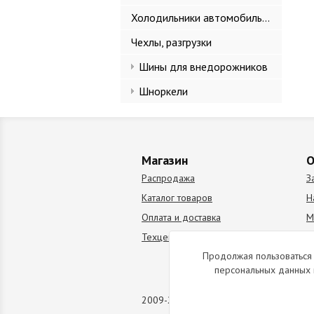
Холодильники автомобильные
Чехлы, разгрузки
Шины для внедорожников
Шноркели
Магазин
О
Распродажа
З
Каталог товаров
Н
Оплата и доставка
М
Техцентр
В
Продолжая пользоваться 
персональных данных 
2009-2026 © Все права защищены. Коп