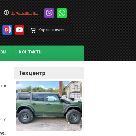
Задать вопрос
Корзина пуста
ЫВЫ
КОНТАКТЫ
Техцентр
 не
ину
95-