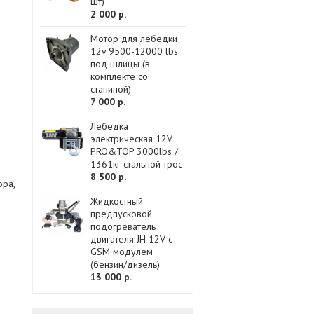
шт)
2 000 р.
Мотор для лебедки
12v 9500-12000 lbs
под шлицы (в
комплекте со
станиной)
7 000 р.
Лебедка
электрическая 12V
PRO&TOP 3000lbs /
1361кг стальной трос
8 500 р.
ора,
Жидкостный
предпусковой
подогреватель
двигателя JH 12V с
GSM модулем
(бензин/дизель)
13 000 р.