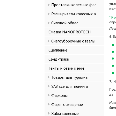
упа
Проставки колесные (расширители колеи)
пол
Расширители колесных арок и брызговики
* Ра
опр
Силовой обвес
Поч
Смазка NANOPROTECH
6. 
Снегоуборочные отвалы
Сцепление
Сэнд-траки
Тенты и сетки к ним
Товары для туризма
7. 
УАЗ все для тюнинга
Пос
дан
Фаркопы
Наш
Фары, освещение
дал
Хабы колесные