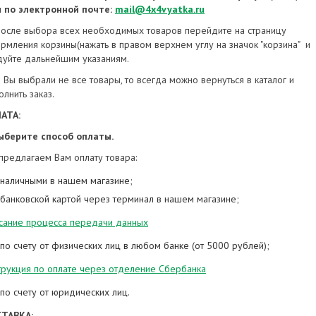
и по электронной почте:
mail
@4x4vyatka.ru
осле выбора всех необходимых товаров перейдите на страницу
рмления корзины(нажать в правом верхнем углу на значок "корзина" и
дуйте дальнейшим указаниям.
и Вы выбрали не все товары, то всегда можно вернуться в каталог и
лнить заказ.
АТА:
Выберите способ оплаты.
предлагаем Вам оплату товара:
наличными в нашем магазине;
банковской картой через терминал в нашем магазине;
сание процесса передачи данных
по счету от физических лиц в любом банке (от 5000 рублей);
трукция по оплате через отделение Сбербанка
по счету от юридических лиц.
ТАВКА: