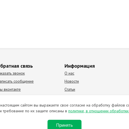
братная связь
Информация
аказать звонок
О нас
аписать сообщение
Новости
ы вконтакте
Статьи
К Видео канал
Партнеры
настоящим сайтом вы выражаете свое согласие на обработку файлов c
и требование по их защите описаны в
политике, в отношении обработк
ирование материалов запрещено. Отправляя любую форму на сайте, в
Принять