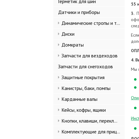
Герметик для шин
55 
Датчики и приборы
3.
П
офо
Динамические стропы и такелаж
сле
Диски
Есл
допо
Домкраты
ОПЛ
Запчасти для вездеходов
4. 
Запчасти для снегоходов
Мы 
Защитные покрытия
Канистры, баки, помпы
Опи
Карданные валы
Кейсы, кофры, ящики
Инс
Кнопки, клавиши, переключатели
Комплектующие для прицепов
ДОС