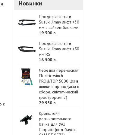
Новинки
ри
Продольные тяги
Suzuki Jimny лифт +30
мм с сайлентблоками
19 500 р.
Продольные тяги
Suzuki Jimny лифт +50
мм RS
16 500 р.
Лебедка переносная
Electric winch
PRO&TOP 5000 lbs в
ящике и проводами в
сборе, синтетический
трос (версия 2)
29 950 р.
о с
Кронштейн
расширительного
бачка для УАЗ
Патриот (под бачок