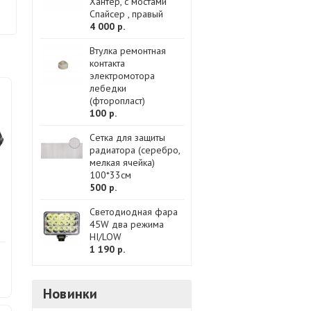
Хантер, с мостами
Спайсер , правый
4 000 р.
Втулка ремонтная
контакта
электромотора
лебедки
(фторопласт)
100 р.
Сетка для защиты
радиатора (серебро,
мелкая ячейка)
100*33см
500 р.
Светодиодная фара
45W два режима
HI/LOW
1 190 р.
Новинки