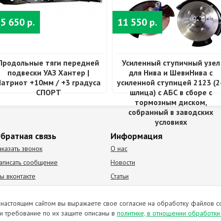
5 650 р.
11 550 р.
Продольные тяги передней
Усиленный ступичный узел
подвески УАЗ Хантер |
для Нива и ШевиНива с
Патриот +10мм / +3 градуса
усиленной ступицей 2123 (2
СПОРТ
шлица) с АБС в сборе с
тормозным диском,
собранный в заводских
условиях
братная связь
Информация
аказать звонок
О нас
аписать сообщение
Новости
ы вконтакте
Статьи
К Видео канал
Партнеры
настоящим сайтом вы выражаете свое согласие на обработку файлов c
и требование по их защите описаны в
политике, в отношении обработк