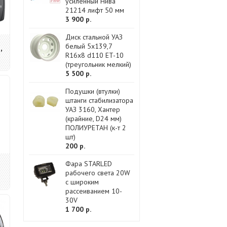
усиленный Нива
21214 лифт 50 мм
3 900 р.
Диск стальной УАЗ
белый 5x139,7
,
R16x8 d110 ET-10
(треугольник мелкий)
5 500 р.
Подушки (втулки)
штанги стабилизатора
УАЗ 3160, Хантер
(крайние, D24 мм)
ПОЛИУРЕТАН (к-т 2
шт)
200 р.
Фара STARLED
рабочего света 20W
с широким
рассеиванием 10-
30V
1 700 р.