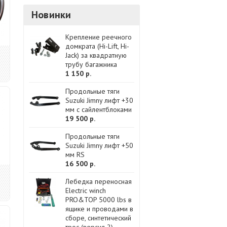
Новинки
Крепление реечного
домкрата (Hi-Lift, Hi-
Jack) за квадратную
трубу багажника
1 150 р.
Продольные тяги
Suzuki Jimny лифт +30
мм с сайлентблоками
19 500 р.
Продольные тяги
Suzuki Jimny лифт +50
мм RS
16 500 р.
Лебедка переносная
Electric winch
PRO&TOP 5000 lbs в
ящике и проводами в
сборе, синтетический