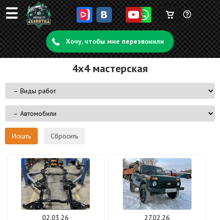
☰
Корзина
Задать
пуста
Хочу, чтобы мне перезвонили
вопрос
4x4 мастерская
Сбросить
02.03.26
27.02.26