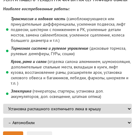
Наиболее востребованные работы:
Трансмиссия и ходовая часть
(самоблокирующиеся или
принудительные дифференциалы, усиленная подвеска, лифт
подвески, шестерни с понижением в РК, усиленные детали
мостов, замена сайлентблоков, усиленное сцепление, колеса
большего диаметра и т.п.)
Тормозная система и рулевое управление
(дисковые тормоза,
рулевые демпферы, ГУРы, сошки)
Кузов, рама и салон
(отделка салона алюминием, шумоизоляция,
допол
нительные спа
льные места, вкладыши в кунги,
лифт
кузова, восстановление рамы, расширители арок, установка
силового обвеса и багажников, лебедки, фаркопы, шноркели и
т.п. )
Электрика
(генераторы, стартеры, установка доп.
аккумуляторов, доп. освещение, штатная оптика)