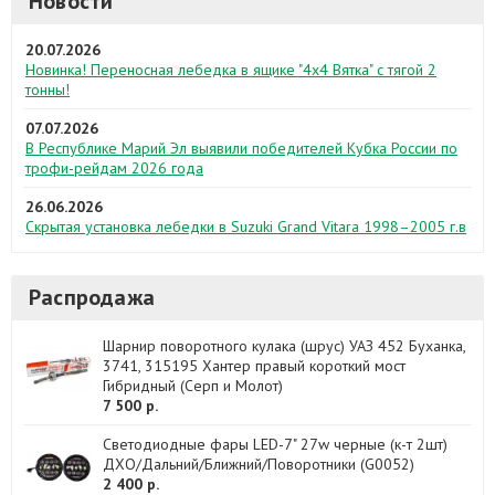
Новости
20.07.2026
Новинка! Переносная лебедка в ящике "4х4 Вятка" с тягой 2
тонны!
07.07.2026
В Республике Марий Эл выявили победителей Кубка России по
трофи-рейдам 2026 года
26.06.2026
Скрытая установка лебедки в Suzuki Grand Vitara 1998–2005 г.в
Распродажа
Шарнир поворотного кулака (шрус) УАЗ 452 Буханка,
3741, 315195 Хантер правый короткий мост
Гибридный (Серп и Молот)
7 500 р.
Светодиодные фары LED-7" 27w черные (к-т 2шт)
ДХО/Дальний/Ближний/Поворотники (G0052)
2 400 р.