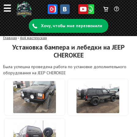
☰
Корзина
Задать
пуста
Хочу, чтобы мне перезвонили
вопрос
Главная
›
4x4 мастерская
Установка бампера и лебедки на JEEP
CHEROKEE
Была успешна проведена работа по установке дополнительного
оборудования на JEEP CHEROKEE