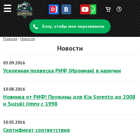
☰
Корзина
Задать
пуста
Хочу, чтобы мне перезвонили
вопрос
Главная
›
Новости
Новости
05.09.2016
Усиленная подвеска РИФ (Иронман) в наличии
10.08.2016
Новинка от РИФ! Пружины для Kia Sorento до 2008
и Suzuki Jimny с 1998
30.03.2016
Сертификат соответствия