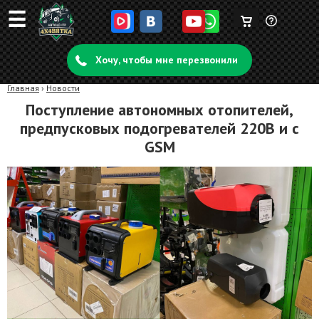
☰
Корзина
Задать
пуста
Хочу, чтобы мне перезвонили
вопрос
Главная
›
Новости
Поступление автономных отопителей,
предпусковых подогревателей 220В и с
GSM