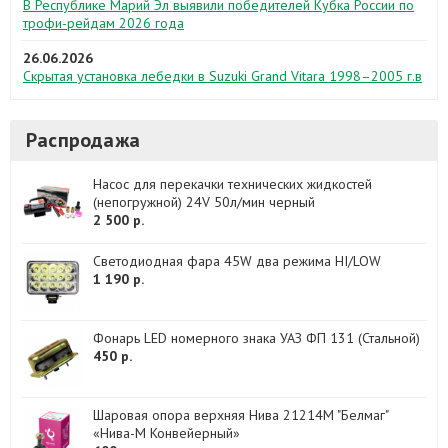
В Республике Марий Эл выявили победителей Кубка России по
трофи-рейдам 2026 года
26.06.2026
Скрытая установка лебедки в Suzuki Grand Vitara 1998–2005 г.в
Распродажа
Насос для перекачки технических жидкостей
(непогружной) 24V 50л/мин черный
2 500 р.
Светодиодная фара 45W два режима HI/LOW
1 190 р.
Фонарь LED номерного знака УАЗ ФП 131 (Стальной)
450 р.
Шаровая опора верхняя Нива 21214М "Белмаг"
«Нива-М Конвейерный»