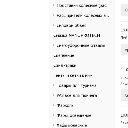
Проставки колесные (расширители колеи)
О
Расширители колесных арок и брызговики
Силовой обвес
19.0
Смазка NANOPROTECH
Леб
Снегоуборочные отвалы
А
Сцепление
Сэнд-траки
11.0
Тенты и сетки к ним
Зак
лиш
Товары для туризма
УАЗ все для тюнинга
С
Фаркопы
Фары, освещение
10.0
Зак
Хабы колесные