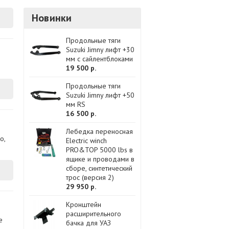
Новинки
Продольные тяги
Suzuki Jimny лифт +30
мм с сайлентблоками
19 500 р.
Продольные тяги
Suzuki Jimny лифт +50
мм RS
16 500 р.
Лебедка переносная
о,
Electric winch
PRO&TOP 5000 lbs в
ящике и проводами в
сборе, синтетический
трос (версия 2)
29 950 р.
Кронштейн
расширительного
е
бачка для УАЗ