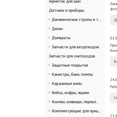
Герметик для шин
Зака
фот
Датчики и приборы
Динамические стропы и такелаж
Д
Диски
Домкраты
01.0
При
Запчасти для вездеходов
Кач
Запчасти для снегоходов
Б
Защитные покрытия
Канистры, баки, помпы
24.0
Карданные валы
Реб
Кейсы, кофры, ящики
С
Кнопки, клавиши, переключатели
Комплектующие для прицепов
23.0