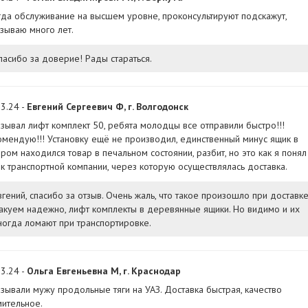
гда обслуживание на высшем уровне, проконсультируют подскажут,
азываю много лет.
пасибо за доверие! Рады стараться.
3.24 -
Евгений Сергеевич Ф, г. Волгодонск
азывал лифт комплект 50, ребята молодцы все отправили быстро!!!
омендую!!! Установку ещё не производил, единственный минус ящик в
ром находился товар в печальном состоянии, разбит, но это как я понял
як транспортной компании, через которую осуществлялась доставка.
вгений, спасибо за отзыв. Очень жаль, что такое произошло при доставке
акуем надежно, лифт комплекты в деревянные ящики. Но видимо и их
ногда ломают при транспортировке.
3.24 -
Ольга Евгеньевна М, г. Краснодар
азывали мужу продольные тяги на УАЗ. Доставка быстрая, качество
мительное.