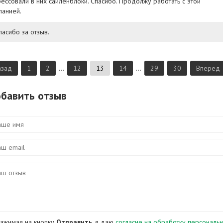
рессовали в них сайленблоки. Спасибо. Продолжу работать с этой
панией.
пасибо за отзыв.
азад
1
2
...
12
13
14
...
29
30
Вперед
бавить отзыв
ажимая на кнопку
Отправить
, я даю
согласие на обработку персональ