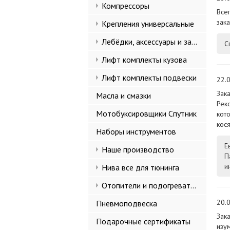
Компрессоры
Все
зак
Крепления универсальные
Лебёдки, аксессуары и запчасти
С
Лифт комплекты кузова
Лифт комплекты подвески
22.0
Зак
Масла и смазки
Рек
Мотобуксировщики Спутник
кото
кос
Наборы инструментов
Е
Наше производство
П
и
Нива все для тюнинга
Отопители и подогреватели
20.0
Пневмоподвеска
Зак
Подарочные сертификаты
изу