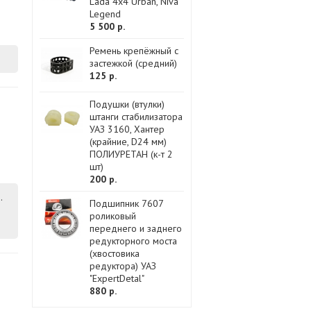
Lada 4x4 Urban, Niva
Legend
5 500 р.
Ремень крепёжный с
застежкой (средний)
125 р.
Подушки (втулки)
штанги стабилизатора
УАЗ 3160, Хантер
(крайние, D24 мм)
ПОЛИУРЕТАН (к-т 2
шт)
200 р.
.
Подшипник 7607
роликовый
переднего и заднего
редукторного моста
(хвостовика
редуктора) УАЗ
"ExpertDetal"
880 р.