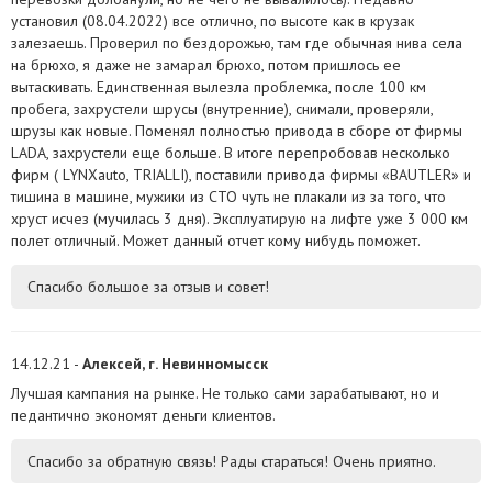
установил (08.04.2022) все отлично, по высоте как в крузак
залезаешь. Проверил по бездорожью, там где обычная нива села
на брюхо, я даже не замарал брюхо, потом пришлось ее
вытаскивать. Единственная вылезла проблемка, после 100 км
пробега, захрустели шрусы (внутренние), снимали, проверяли,
шрузы как новые. Поменял полностью привода в сборе от фирмы
LADA, захрустели еще больше. В итоге перепробовав несколько
фирм ( LYNXauto, TRIALLI), поставили привода фирмы «BAUТLER» и
тишина в машине, мужики из СТО чуть не плакали из за того, что
хруст исчез (мучилась 3 дня). Эксплуатирую на лифте уже 3 000 км
полет отличный. Может данный отчет кому нибудь поможет.
Спасибо большое за отзыв и совет!
14.12.21 -
Алексей, г. Невинномысск
Лучшая кампания на рынке. Не только сами зарабатывают, но и
педантично экономят деньги клиентов.
Спасибо за обратную связь! Рады стараться! Очень приятно.