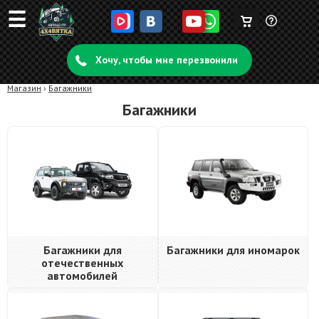
☰
Корзина
Задать
пуста
Хочу, чтобы мне перезвонили
вопрос
Магазин
›
Багажники
Багажники
Багажники для
Багажники для иномарок
отечественных
автомобилей