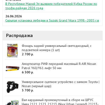
В Республике Марий Эл выявили победителей Кубка России по
трофи-рейдам 2026 года
26.06.2026
Скрытая установка лебедки в Suzuki Grand Vitara 1998–2005 г.в
Распродажа
Фонарь задний универсальный светодиодный, с
подсветкой номера (1 шт)
2 700 р.
Амортизатор РИФ передний масляный R-AIR Nissan
Patrol Y60/Y61 лифт 50 мм
6 300 р.
Универсальное сцепное устройство с замком Toyota |
Nissan (черный шар)
3 700 р.
Вал карданный промежуточный в сборе на ШРУС
Нива 2121, 2123, 21213 (Niva Urban, Legend) 21213-