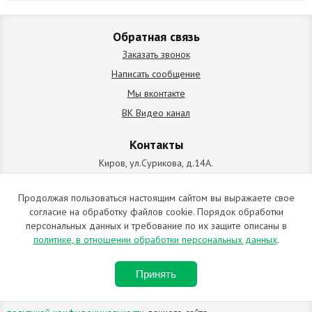
Обратная связь
Заказать звонок
Написать сообщение
Мы вконтакте
ВК Видео канал
Контакты
Киров, ул.Сурикова, д.14А.
схема проезда
+7 (912) 827-92-55
Продолжая пользоваться настоящим сайтом вы выражаете свое
согласие на обработку файлов cookie. Порядок обработки
ИП Позолотин Евгений Валерьевич
персональных данных и требование по их защите описаны в
ИНН 434537218055 / ОГРН ИП 309434505600123 от 25.02.2009
политике, в отношении обработки персональных данных
.
2009-2026 © Все права защищены. Копирование материалов
Принять
запрещено. Отправляя любую форму на сайте, вы соглашаетесь с