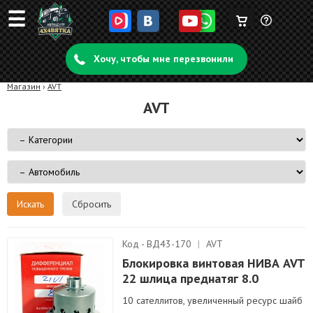
☰
Корзина
Задать
пуста
Хочу, чтобы мне перезвонили
вопрос
Магазин
›
AVT
AVT
Сбросить
Код - ВД43-170
|
AVT
Блокировка винтовая НИВА AVT
22 шлица преднатяг 8.0
10 сателлитов, увеличенный ресурс шайб