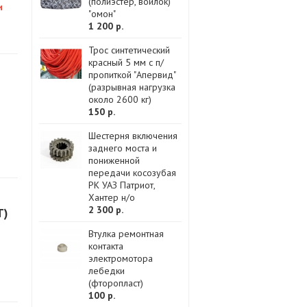
(полиэстер, войлок)
и
"омон"
1 200 р.
Трос синтетический
красный 5 мм с п/
пропиткой "Апервид"
(разрывная нагрузка
около 2600 кг)
150 р.
Шестерня включения
заднего моста и
пониженной
передачи косозубая
РК УАЗ Патриот,
Хантер н/о
2 300 р.
Т)
Втулка ремонтная
контакта
электромотора
лебедки
(фторопласт)
100 р.