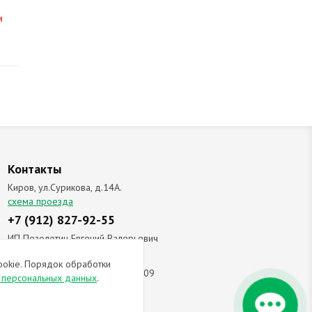
и
Контакты
Киров, ул.Сурикова, д.14А.
схема проезда
+7 (912) 827-92-55
ИП Позолотин Евгений Валерьевич
ИНН 434537218055 / ОГРН ИП
ookie. Порядок обработки
309434505600123 от 25.02.2009
и персональных данных
.
ы соглашаетесь с
политикой