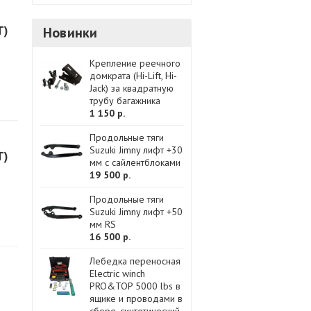
Т)
Новинки
Крепление реечного
домкрата (Hi-Lift, Hi-
Jack) за квадратную
трубу багажника
1 150 р.
Продольные тяги
Suzuki Jimny лифт +30
Т)
мм с сайлентблоками
19 500 р.
Продольные тяги
Suzuki Jimny лифт +50
мм RS
16 500 р.
Лебедка переносная
Electric winch
PRO&TOP 5000 lbs в
ящике и проводами в