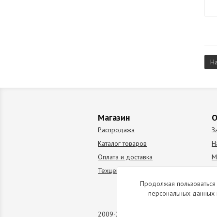
Н
Магазин
О
Распродажа
З
Каталог товаров
Н
Оплата и доставка
М
Техцентр
В
Продолжая пользоваться 
персональных данных 
2009-2026 © Все права защищены. Коп