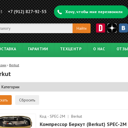
+7 (912) 827-92-55
43
Хочу, чтобы мне перезвонили
ОСТАВКА
ГАРАНТИИ
ТЕХЦЕНТР
О НАС
ОТЗ
азин
›
Berkut
rkut
Сбросить
Код - SPEC-2M
|
Berkut
Компрессор Беркут (Berkut) SPEC-2M