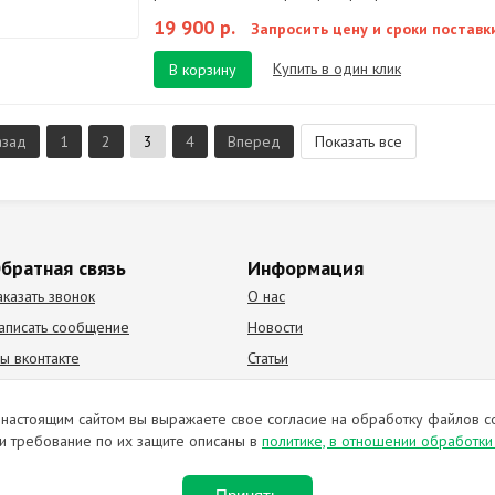
19 900 р.
Запросить цену и сроки поставк
Купить в один клик
В корзину
азад
1
2
3
4
Вперед
Показать все
братная связь
Информация
аказать звонок
О нас
аписать сообщение
Новости
ы вконтакте
Статьи
К Видео канал
Партнеры
настоящим сайтом вы выражаете свое согласие на обработку файлов c
и требование по их защите описаны в
политике, в отношении обработк
ирование материалов запрещено. Отправляя любую форму на сайте, в