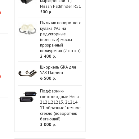
маркировкой '1')
Nissan Pathfinder R51
500 р.
и
Пыльник поворотного
кулака УАЗ на
редукторные
(военные) мосты
прозрачный
полиуретан (2 шт к-т)
2 400 р.
Шноркель GKA для
УАЗ Патриот
и
6 500 р.
Подфарники
светодиодные Нива
2121,21213, 21214
"П-образные" темное
стекло (поворотник
бегающий)
3 000 р.