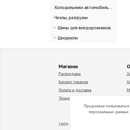
Холодильники автомобильные
Чехлы, разгрузки
Шины для внедорожников
Шноркели
Магазин
О
Распродажа
З
Каталог товаров
Н
Оплата и доставка
М
Техцентр
В
Продолжая пользоваться 
персональных данных 
2009-2026 © Все права защищены. Коп