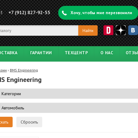
+7 (912) 827-92-55
43
Хочу, чтобы мне перезвонили
ОСТАВКА
ГАРАНТИИ
ТЕХЦЕНТР
О НАС
ОТЗ
азин
›
BMS Engineering
S Engineering
Сбросить