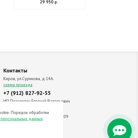
29 950 р.
Контакты
Киров, ул.Сурикова, д.14А.
схема проезда
+7 (912) 827-92-55
ИП Позолотин Евгений Валерьевич
ИНН 434537218055 / ОГРН ИП
ookie. Порядок обработки
309434505600123 от 25.02.2009
и персональных данных
.
ы соглашаетесь с
политикой