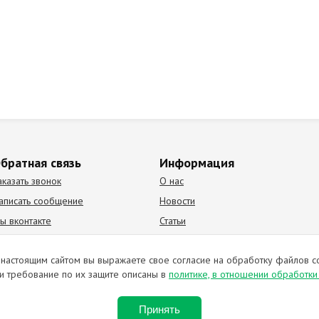
братная связь
Информация
аказать звонок
О нас
аписать сообщение
Новости
ы вконтакте
Статьи
К Видео канал
Партнеры
настоящим сайтом вы выражаете свое согласие на обработку файлов c
и требование по их защите описаны в
политике, в отношении обработк
ирование материалов запрещено. Отправляя любую форму на сайте, в
Принять