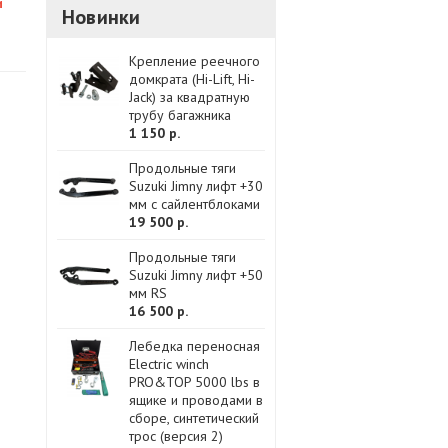
и
Новинки
Крепление реечного
домкрата (Hi-Lift, Hi-
Jack) за квадратную
трубу багажника
1 150 р.
Продольные тяги
Suzuki Jimny лифт +30
мм с сайлентблоками
19 500 р.
Продольные тяги
Suzuki Jimny лифт +50
мм RS
16 500 р.
Лебедка переносная
Electric winch
PRO&TOP 5000 lbs в
ящике и проводами в
сборе, синтетический
трос (версия 2)