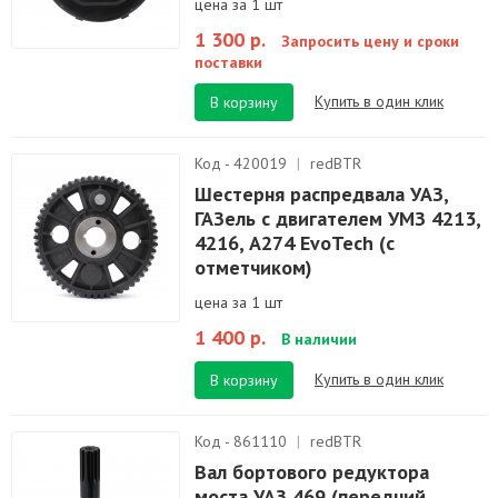
цена за 1 шт
1 300 р.
Запросить цену и сроки
поставки
Купить в один клик
В корзину
Код - 420019
|
redBTR
Шестерня распредвала УАЗ,
ГАЗель с двигателем УМЗ 4213,
4216, А274 EvoTech (с
отметчиком)
цена за 1 шт
1 400 р.
В наличии
Купить в один клик
В корзину
Код - 861110
|
redBTR
Вал бортового редуктора
моста УАЗ 469 (передний,