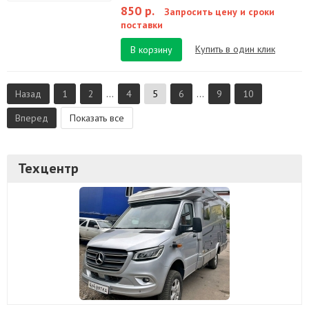
850 р.
Запросить цену и сроки
поставки
Купить в один клик
В корзину
Назад
1
2
...
4
5
6
...
9
10
Вперед
Показать все
Техцентр