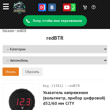
☰
Корзина
Задать
пуста
Хочу, чтобы мне перезвонили
вопрос
Магазин
›
redBTR
redBTR
Сбросить
Код - 213812
|
redBTR
Указатель напряжения
(вольтметр, прибор цифровой)
d52/60 мм CITY