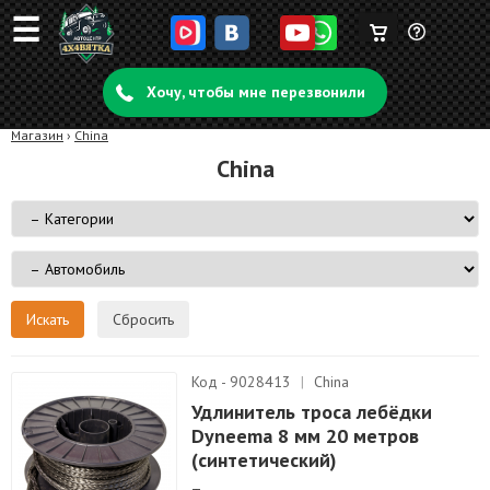
☰
Корзина
Задать
пуста
Хочу, чтобы мне перезвонили
вопрос
Магазин
›
China
China
Сбросить
Код - 9028413
|
China
Удлинитель троса лебёдки
Dyneema 8 мм 20 метров
(синтетический)