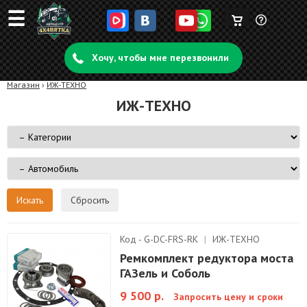
☰
Корзина
Задать
пуста
Хочу, чтобы мне перезвонили
вопрос
Магазин
›
ИЖ-ТЕХНО
ИЖ-ТЕХНО
Сбросить
Код - G-DC-FRS-RK
|
ИЖ-ТЕХНО
Ремкомплект редуктора моста
ГАЗель и Соболь
9 500 р.
Запросить цену и сроки