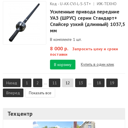
Код - U-AX-CVJ-L-S-ST+
|
ИЖ-ТЕХНО
Усиленные привода передние
УАЗ (ШРУС) серии Стандарт+
Спайсер узкий (длинный) 1037,5
мм
В комплекте 1 шт.
8 000 р.
Запросить цену и сроки
поставки
Купить в один клик
В корзину
Назад
1
2
...
11
12
13
...
18
19
Вперед
Показать все
Техцентр