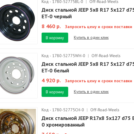
Код - 1780-52775BL-0
|
Off-Road-Weels
Диск стальной JEEP 5х8 R17 5х127 d7
ET-0 черный
8 460 р.
Запросить цену и сроки поставки
Купить в один клик
В корзину
Код - 1780-52775WH-0
|
Off-Road-Weels
Диск стальной JEEP 5х8 R17 5х127 d7
ET-0 белый
4 920 р.
Запросить цену и сроки поставки
Купить в один клик
В корзину
Код - 1780-52775CH-0
|
Off-Road-Weels
Диск стальной JEEP R17x8 5х127 d75 
0 хромированный