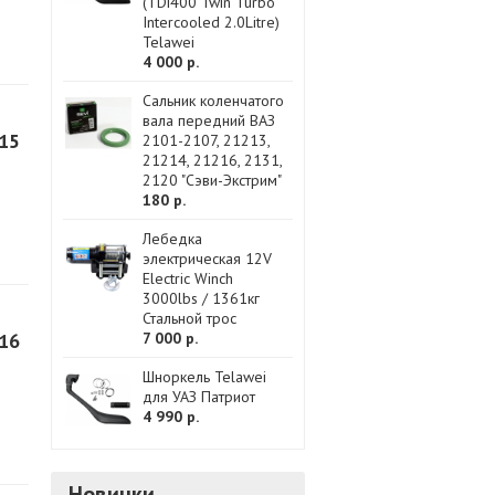
(TDi400 Twin Turbo
Intercooled 2.0Litre)
Telawei
4 000 р.
Сальник коленчатого
вала передний ВАЗ
R15
2101-2107, 21213,
21214, 21216, 2131,
2120 "Сэви-Экстрим"
180 р.
Лебедка
электрическая 12V
Electric Winch
3000lbs / 1361кг
Стальной трос
R16
7 000 р.
Шноркель Telawei
для УАЗ Патриот
4 990 р.
Новинки