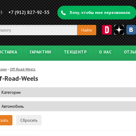
+7 (912) 827-92-55
43
Хочу, чтобы мне перезвонили
ОСТАВКА
ГАРАНТИИ
ТЕХЦЕНТР
О НАС
ОТЗ
азин
›
Off-Road-Weels
f-Road-Weels
Сбросить