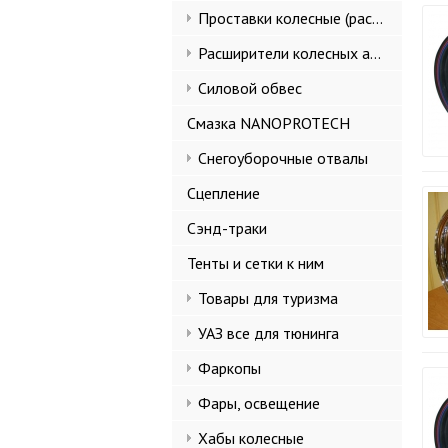
Проставки колесные (расширители колеи)
Расширители колесных арок и брызговики
Силовой обвес
Смазка NANOPROTECH
Снегоуборочные отвалы
Сцепление
Сэнд-траки
Тенты и сетки к ним
Товары для туризма
УАЗ все для тюнинга
Фаркопы
Фары, освещение
Хабы колесные