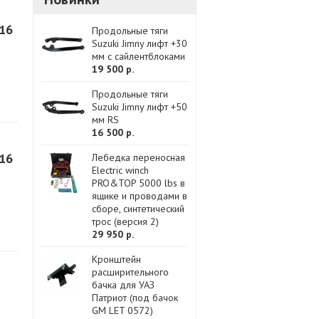
R16
Продольные тяги
Suzuki Jimny лифт +30
мм с сайлентблоками
19 500 р.
Продольные тяги
Suzuki Jimny лифт +50
мм RS
16 500 р.
R16
Лебедка переносная
Electric winch
PRO&TOP 5000 lbs в
ящике и проводами в
сборе, синтетический
трос (версия 2)
29 950 р.
Кронштейн
расширительного
бачка для УАЗ
Патриот (под бачок
GM LET 0572)