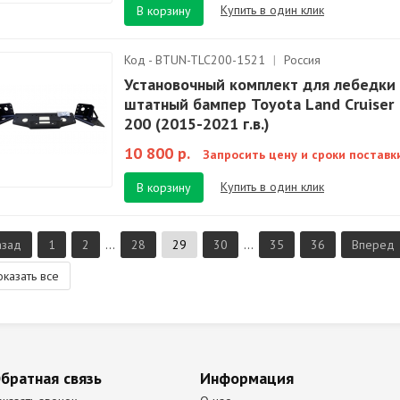
Купить в один клик
В корзину
Код - BTUN-TLC200-1521
|
Россия
Установочный комплект для лебедки 
штатный бампер Toyota Land Cruiser
200 (2015-2021 г.в.)
10 800 р.
Запросить цену и сроки поставк
Купить в один клик
В корзину
азад
1
2
...
28
29
30
...
35
36
Вперед
оказать все
братная связь
Информация