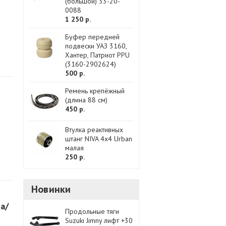
(большой) 33-20-
0088
1 250 р.
Буфер передней
подвески УАЗ 3160,
Хантер, Патриот PPU
(3160-2902624)
500 р.
Ремень крепёжный
(длина 88 см)
450 р.
Втулка реактивных
штанг NIVA 4x4 Urban
малая
250 р.
Новинки
а/
Продольные тяги
Suzuki Jimny лифт +30