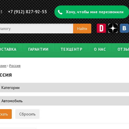
+7 (912) 827-92-55
43
Хочу, чтобы мне перезвонили
ОСТАВКА
ГАРАНТИИ
ТЕХЦЕНТР
О НАС
ОТЗ
азин
›
Россия
ссия
Сбросить