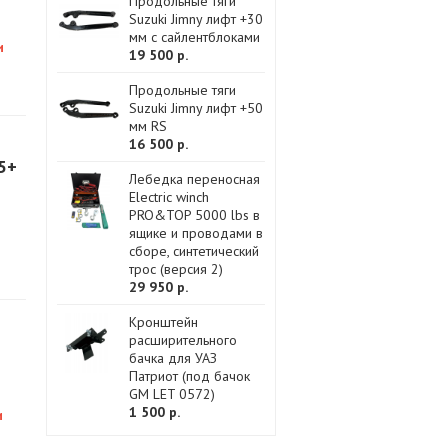
Продольные тяги
Suzuki Jimny лифт +30
мм с сайлентблоками
и
19 500 р.
Продольные тяги
Suzuki Jimny лифт +50
мм RS
16 500 р.
5+
Лебедка переносная
Electric winch
PRO&TOP 5000 lbs в
ящике и проводами в
сборе, синтетический
трос (версия 2)
29 950 р.
Кронштейн
расширительного
2
бачка для УАЗ
Патриот (под бачок
GM LET 0572)
1 500 р.
и