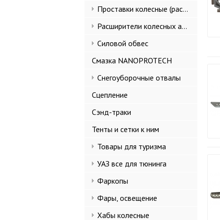
Проставки колесные (расширители колеи)
Расширители колесных арок и брызговики
Силовой обвес
Смазка NANOPROTECH
Снегоуборочные отвалы
Сцепление
Сэнд-траки
Тенты и сетки к ним
Товары для туризма
УАЗ все для тюнинга
Фаркопы
Фары, освещение
Хабы колесные