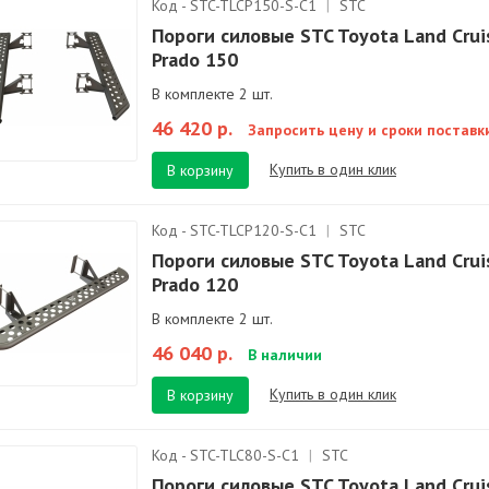
Код - STC-TLCP150-S-С1
|
STC
Пороги силовые STC Toyota Land Crui
Prado 150
В комплекте 2 шт.
46 420 р.
Запросить цену и сроки поставк
Купить в один клик
В корзину
Код - STC-TLCP120-S-C1
|
STC
Пороги силовые STC Toyota Land Crui
Prado 120
В комплекте 2 шт.
46 040 р.
В наличии
Купить в один клик
В корзину
Код - STC-TLC80-S-C1
|
STC
Пороги силовые STC Toyota Land Crui