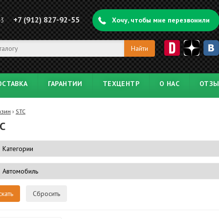
+7 (912) 827-92-55
43
Хочу, чтобы мне перезвонили
ОСТАВКА
ГАРАНТИИ
ТЕХЦЕНТР
О НАС
ОТЗ
азин
›
STC
C
Сбросить