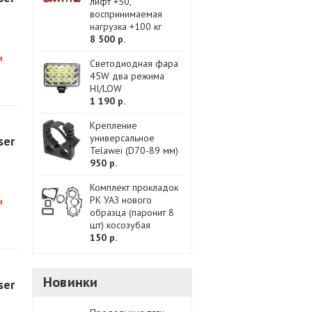
лифт +50,
воспринимаемая
нагрузка +100 кг
8 500 р.
и
Светодиодная фара
45W два режима
HI/LOW
1 190 р.
Крепление
универсальное
ser
Telawei (D70-89 мм)
950 р.
Комплект прокладок
РК УАЗ нового
и
образца (паронит 8
шт) косозубая
150 р.
Новинки
ser