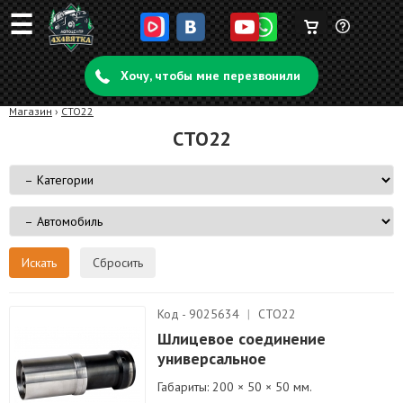
☰
Корзина
Задать
пуста
Хочу, чтобы мне перезвонили
вопрос
Магазин
›
СТО22
СТО22
Сбросить
Код - 9025634
|
СТО22
Шлицевое соединение
универсальное
Габариты: 200 × 50 × 50 мм.