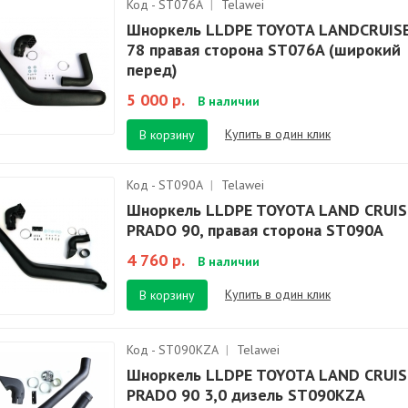
Код - ST076A
|
Telawei
Шноркель LLDPE TOYOTA LANDCRUIS
78 правая сторона ST076A (широкий
перед)
5 000 р.
В наличии
Купить в один клик
В корзину
Код - ST090A
|
Telawei
Шноркель LLDPE TOYOTA LAND CRUIS
PRADO 90, правая сторона ST090A
4 760 р.
В наличии
Купить в один клик
В корзину
Код - ST090KZA
|
Telawei
Шноркель LLDPE TOYOTA LAND CRUIS
PRADO 90 3,0 дизель ST090KZA