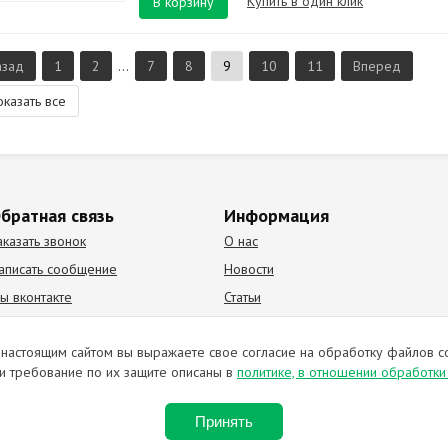
Купить в один клик
В корзину
азад
1
2
...
7
8
9
10
11
Вперед
оказать все
братная связь
Информация
аказать звонок
О нас
аписать сообщение
Новости
ы вконтакте
Статьи
К Видео канал
Партнеры
настоящим сайтом вы выражаете свое согласие на обработку файлов c
и требование по их защите описаны в
политике, в отношении обработк
ирование материалов запрещено. Отправляя любую форму на сайте, в
Принять