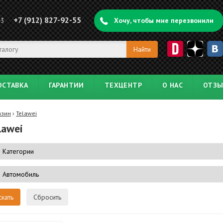
+7 (912) 827-92-55
43
Хочу, чтобы мне перезвонили
ОСТАВКА
ГАРАНТИИ
ТЕХЦЕНТР
О НАС
ОТЗ
азин
›
Telawei
lawei
Сбросить