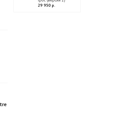
трос (версия 2)
29 950 р.
tre