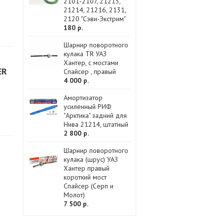
2101-2107, 21213,
21214, 21216, 2131,
2120 "Сэви-Экстрим"
180 р.
Шарнир поворотного
кулака TR УАЗ
Хантер, с мостами
ER
Спайсер , правый
4 000 р.
Амортизатор
усиленный РИФ
"Арктика" задний для
Нива 21214, штатный
2 800 р.
Шарнир поворотного
кулака (шрус) УАЗ
Хантер правый
короткий мост
Спайсер (Серп и
Молот)
7 500 р.