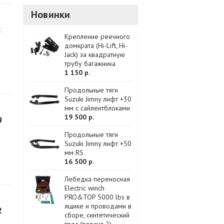
Новинки
с
Крепление реечного
домкрата (Hi-Lift, Hi-
Jack) за квадратную
трубу багажника
1 150 р.
Продольные тяги
Suzuki Jimny лифт +30
мм с сайлентблоками
19 500 р.
9
Продольные тяги
Suzuki Jimny лифт +50
мм RS
16 500 р.
Лебедка переносная
Electric winch
PRO&TOP 5000 lbs в
ящике и проводами в
2
сборе, синтетический