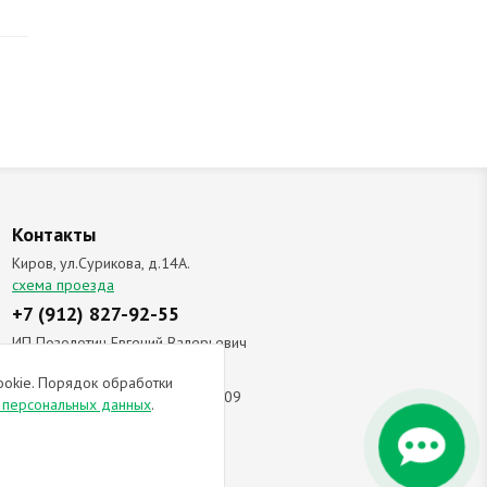
Контакты
Киров, ул.Сурикова, д.14А.
схема проезда
+7 (912) 827-92-55
ИП Позолотин Евгений Валерьевич
ИНН 434537218055 / ОГРН ИП
ookie. Порядок обработки
309434505600123 от 25.02.2009
и персональных данных
.
ы соглашаетесь с
политикой