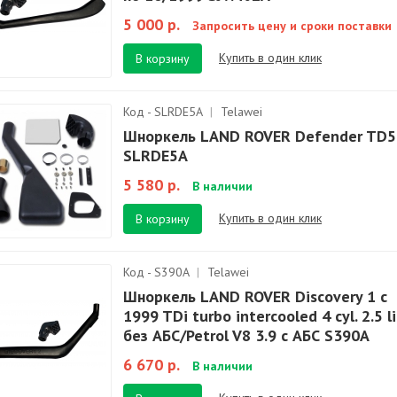
5 000 р.
Запросить цену и сроки поставки
Купить в один клик
В корзину
Код - SLRDE5A
|
Telawei
Шноркель LAND ROVER Defender TD5
SLRDE5A
5 580 р.
В наличии
Купить в один клик
В корзину
Код - S390A
|
Telawei
Шноркель LAND ROVER Discovery 1 c
1999 TDi turbo intercooled 4 cyl. 2.5 li
без АБС/Petrol V8 3.9 с АБС S390A
6 670 р.
В наличии