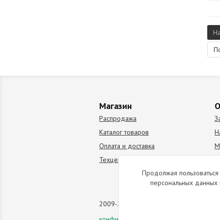
Н
П
Магазин
О
Распродажа
З
Каталог товаров
Н
Оплата и доставка
М
Техцентр
В
Продолжая пользоваться 
персональных данных 
2009-2026 © Все права защищены. Коп
конфиденциальности
данного сайта.