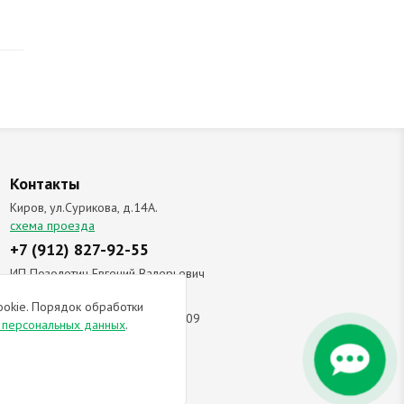
Контакты
Киров, ул.Сурикова, д.14А.
схема проезда
+7 (912) 827-92-55
ИП Позолотин Евгений Валерьевич
ИНН 434537218055 / ОГРН ИП
ookie. Порядок обработки
309434505600123 от 25.02.2009
и персональных данных
.
ы соглашаетесь с
политикой