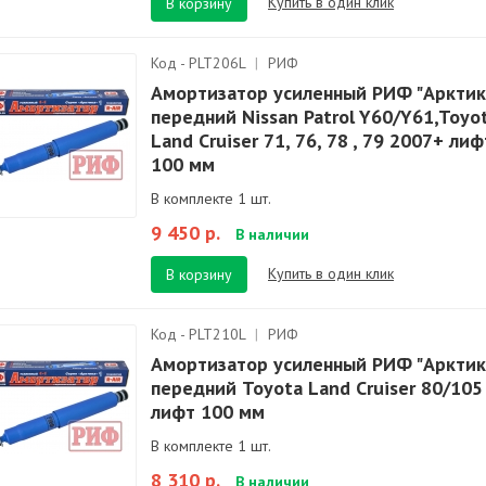
Купить в один клик
В корзину
Код - PLT206L
|
РИФ
Амортизатор усиленный РИФ "Арктик
передний Nissan Patrol Y60/Y61,Toyo
Land Cruiser 71, 76, 78 , 79 2007+ лиф
100 мм
В комплекте 1 шт.
9 450 р.
В наличии
Купить в один клик
В корзину
Код - PLT210L
|
РИФ
Амортизатор усиленный РИФ "Арктик
передний Toyota Land Cruiser 80/105
лифт 100 мм
В комплекте 1 шт.
8 310 р.
В наличии