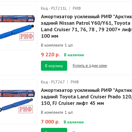
Код - PLT211L
|
РИФ
Амортизатор усиленный РИФ "Арктик
задний Nissan Patrol Y60/Y61, Toyota
Land Cruiser 71, 76, 78 , 79 2007+ лиф
100 мм
В комплекте 1 шт.
9 220 р.
В наличии
Купить в один клик
В корзину
Код - PLT267
|
РИФ
Амортизатор усиленный РИФ "Арктик
задний Toyota Land Cruiser Prado 120
150, FJ Cruiser лифт 45 мм
В комплекте 1 шт.
7 000 р.
В наличии