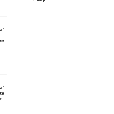
1 500 р.
а"
мм
а"
ta
т