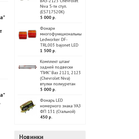
ВАЗ-2123 Chevrolet
Niva 5-ти ступ.
(ES717520K)
а"
5 000 р.
Фонари
т
многофункциональные
Ledworker DF-
TRL003 bajonet LED
1 500 р.
Комплект штанг
задней подвески
"ПИК" Ваз 2121, 2123
(Chevrolet Niva)
втулки полиуретан
5 000 р.
а"
Фонарь LED
,
номерного знака УАЗ
ФП 131 (Стальной)
450 р.
Новинки