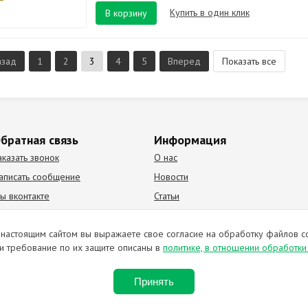
Купить в один клик
В корзину
азад
1
2
3
4
5
Вперед
Показать все
братная связь
Информация
аказать звонок
О нас
аписать сообщение
Новости
ы вконтакте
Статьи
К Видео канал
Партнеры
настоящим сайтом вы выражаете свое согласие на обработку файлов c
и требование по их защите описаны в
политике, в отношении обработк
ирование материалов запрещено. Отправляя любую форму на сайте, в
Принять