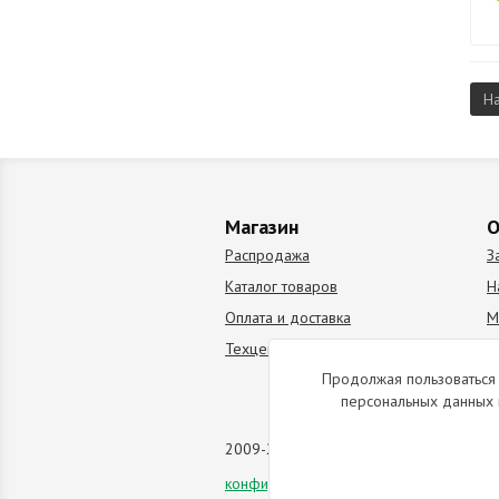
Н
Магазин
О
Распродажа
З
Каталог товаров
Н
Оплата и доставка
М
Техцентр
В
Продолжая пользоваться 
персональных данных 
2009-2026 © Все права защищены. Коп
конфиденциальности
данного сайта.