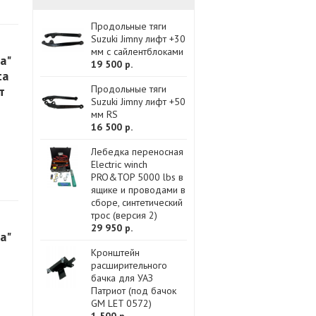
Продольные тяги
Suzuki Jimny лифт +30
мм с сайлентблоками
а"
19 500 р.
ta
Продольные тяги
т
Suzuki Jimny лифт +50
мм RS
16 500 р.
Лебедка переносная
Electric winch
PRO&TOP 5000 lbs в
ящике и проводами в
сборе, синтетический
трос (версия 2)
29 950 р.
а"
Кронштейн
расширительного
бачка для УАЗ
Патриот (под бачок
GM LET 0572)