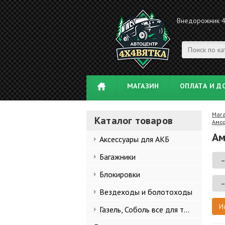
Внедорожник 
МАГАЗИН
ОПЛАТА И Д
Маг
Каталог товаров
Амор
Ам
Аксессуары для АКБ
Багажники
Блокировки
Вездеходы и болотоходы
Газель, Соболь все для тюнинга