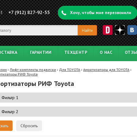
+7 (912) 827-92-55
43
Хочу, чтобы мне перезвонили
ОСТАВКА
ГАРАНТИИ
ТЕХЦЕНТР
О НАС
ОТЗ
азин
›
Лифт комплекты подвески
›
Для TOYOTA
›
Амортизаторы для TOYOTA
›
тизаторы РИФ Toyota
ортизаторы РИФ Toyota
Сбросить