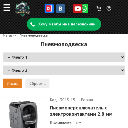
☰
Корзина
Задать
пуста
Хочу, чтобы мне перезвонили
вопрос
Магазин
›
Пневмоподвеска
Пневмоподвеска
Сбросить
Код - 3013-15
|
Россия
Пневмопереключатель с
электроконтактами 2.8 мм
В комплекте 1 шт.