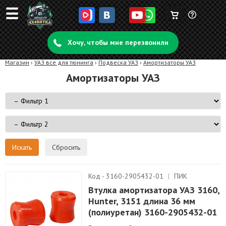
☰
Корзина
Задать
пуста
Хочу, чтобы мне перезвонили
вопрос
Магазин
›
УАЗ все для тюнинга
›
Подвеска УАЗ
›
Амортизаторы УАЗ
Амортизаторы УАЗ
Сбросить
Код - 3160-2905432-01
|
ПИК
Втулка амортизатора УАЗ 3160,
Hunter, 3151 длина 36 мм
(полиуретан) 3160-2905432-01