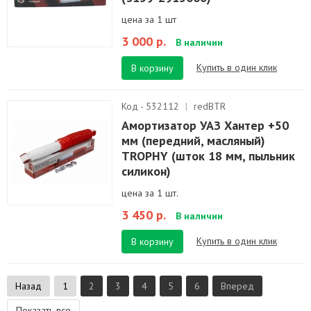
цена за 1 шт
3 000 р.
В наличии
Купить в один клик
В корзину
Код - 532112
|
redBTR
Амортизатор УАЗ Хантер +50
мм (передний, масляный)
TROPHY (шток 18 мм, пыльник
силикон)
цена за 1 шт.
3 450 р.
В наличии
Купить в один клик
В корзину
Назад
1
2
3
4
5
6
Вперед
Показать все