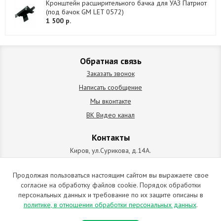
Кронштейн расширительного бачка для УАЗ Патриот
(под бачок GM LET 0572)
1 500 р.
Обратная связь
Заказать звонок
Написать сообщение
Мы вконтакте
ВК Видео канал
Контакты
Киров, ул.Сурикова, д.14А.
схема проезда
+7 (912) 827-92-55
Продолжая пользоваться настоящим сайтом вы выражаете свое
согласие на обработку файлов cookie. Порядок обработки
ИП Позолотин Евгений Валерьевич
персональных данных и требование по их защите описаны в
ИНН 434537218055 / ОГРН ИП 309434505600123 от 25.02.2009
политике, в отношении обработки персональных данных
.