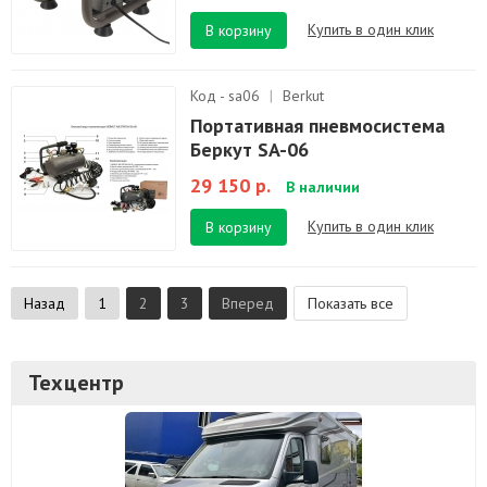
Купить в один клик
В корзину
Код - sa06
|
Berkut
Портативная пневмосистема
Беркут SA-06
29 150 р.
В наличии
Купить в один клик
В корзину
Назад
1
2
3
Вперед
Показать все
Техцентр