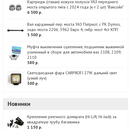
Картридж (стакан) кожуха полуоси УАЗ переднего
моста открытого типа с 2024 года (к-т 2 шт) "Ваксойл"
6 500 р.
Вал карданный пер. моста УАЗ Патриот, с РК Dymos,
задн. моста 2206, 3962 Евро 4, гибр. мост 4ст КПП
5 500 р.
Муфта выключения сцепления, подшипник выжимной
усиленный в сборе для автомобиля ваз 2108, 2109,
2110
380 р.
Светодиодная фара CARPROFI 27W дальний свет
(узкий луч)
300 р.
Новинки
Крепление реечного домкрата (Hi-Lift, Hi-Jack) за
квадратную трубу багажника
1 150 р.