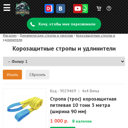
☰
Корзина
Задать
пуста
Хочу, чтобы мне перезвонили
вопрос
Магазин
›
Динамические стропы и такелаж
›
Корозащитные стропы и
удлинители
Корозащитные стропы и удлинители
Сбросить
Код - 9029469
|
4х4 Вятка
Стропа (трос) корозащитная
петлевая 10 тонн 3 метра
(ширина 90 мм)
1 000 р.
В наличии