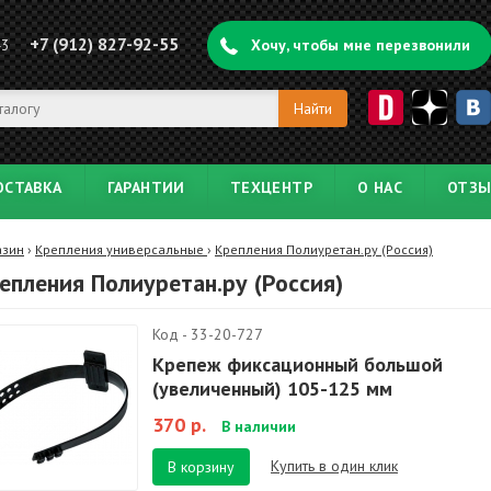
+7 (912) 827-92-55
43
Хочу, чтобы мне перезвонили
ОСТАВКА
ГАРАНТИИ
ТЕХЦЕНТР
О НАС
ОТЗ
азин
›
Крепления универсальные
›
Крепления Полиуретан.ру (Россия)
епления Полиуретан.ру (Россия)
Код - 33-20-727
Крепеж фиксационный большой
(увеличенный) 105-125 мм
370 р.
В наличии
Купить в один клик
В корзину