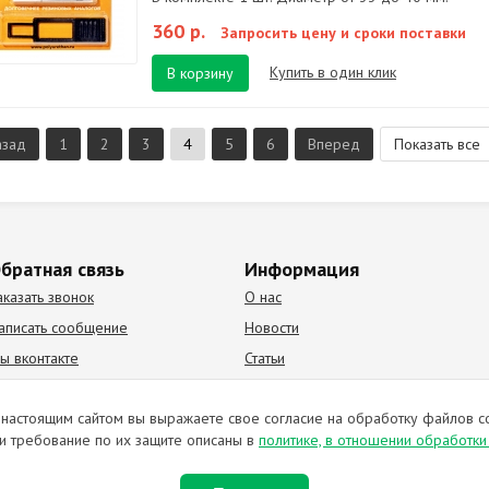
360 р.
Запросить цену и сроки поставки
Купить в один клик
В корзину
азад
1
2
3
4
5
6
Вперед
Показать все
братная связь
Информация
аказать звонок
О нас
аписать сообщение
Новости
ы вконтакте
Статьи
К Видео канал
Партнеры
настоящим сайтом вы выражаете свое согласие на обработку файлов c
и требование по их защите описаны в
политике, в отношении обработк
ирование материалов запрещено. Отправляя любую форму на сайте, в