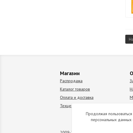
Н
Магазин
О
Распродажа
З
Каталог товаров
Н
Оплата и доставка
М
Техцентр
В
Продолжая пользоваться 
персональных данных 
2009-2026 © Все права защищены. Коп