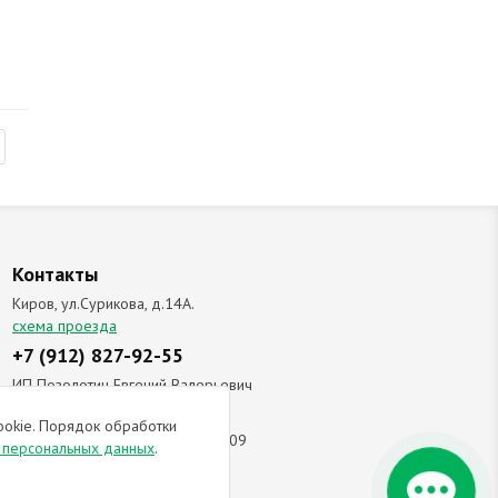
Контакты
Киров, ул.Сурикова, д.14А.
схема проезда
+7 (912) 827-92-55
ИП Позолотин Евгений Валерьевич
ИНН 434537218055 / ОГРН ИП
ookie. Порядок обработки
309434505600123 от 25.02.2009
и персональных данных
.
ы соглашаетесь с
политикой