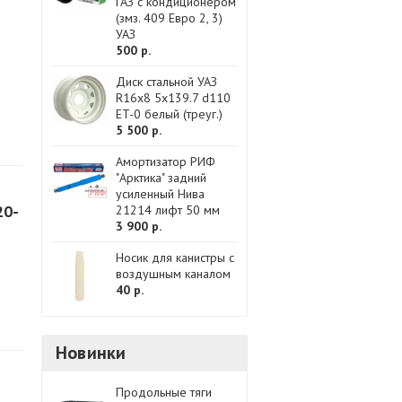
ГАЗ с кондиционером
(змз. 409 Евро 2, 3)
УАЗ
500 р.
Диск стальной УАЗ
R16x8 5x139.7 d110
ET-0 белый (треуг.)
5 500 р.
Амортизатор РИФ
"Арктика" задний
усиленный Нива
20-
21214 лифт 50 мм
3 900 р.
Носик для канистры с
воздушным каналом
40 р.
Новинки
Продольные тяги