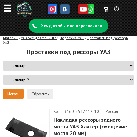
☰
Корзина
Задать
пуста
Хочу, чтобы мне перезвонили
вопрос
Магазин
›
УАЗ все для тюнинга
›
Подвеска УАЗ
›
Проставки под рессоры
УАЗ
Проставки под рессоры УАЗ
Сбросить
Код - 3160-2912412-10
|
Россия
Накладка рессоры заднего
моста УАЗ Хантер (смещение
моста 20 мм)