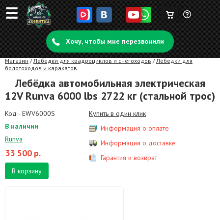
☰
Корзина
Задать
пуста
Хочу, чтобы мне перезвонили
вопрос
Магазин
/
Лебедки для квадроциклов и снегоходов
/
Лебедки для
болотоходов и каракатов
Лебёдка автомобильная электрическая
12V Runva 6000 lbs 2722 кг (стальной трос)
Код - EWV6000S
Купить в один клик
В наличии
Информация о оплате
Runva
Информация о доставке
33 500
р.
Гарантия и возврат
В корзину