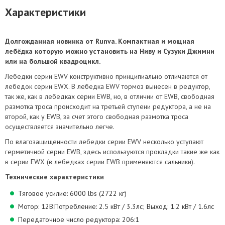
Характеристики
Долгожданная новинка от Runva. Компактная и мощная
лебёдка которую можно установить на Ниву и Сузуки Джимни
или на большой квадроцикл.
Лебедки серии EWV конструктивно принципиально отличаются от
лебедок серии EWX. В лебедка EWV тормоз вынесен в редуктор,
так же, как в лебедках серии EWB, но, в отличии от EWB, свободная
размотка троса происходит на третьей ступени редуктора, а не на
второй, как у EWB, за счет этого свободная размотка троса
осуществляется значительно легче.
По влагозащищенности лебедки серии EWV несколько уступают
герметичной серии EWB, здесь используются прокладки такие же как
в серии EWX (в лебедках серии EWB применяются сальники).
Технические характеристики
Тяговое усилие: 6000 lbs (2722 кг)
Мотор: 12В:Потребление: 2.5 кВт / 3.3лс; Выход: 1.2 кВт / 1.6лс
Передаточное число редуктора: 206:1