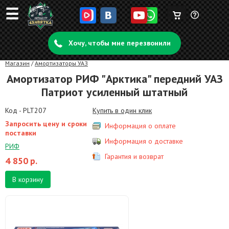
☰
Корзина
Задать
пуста
Хочу, чтобы мне перезвонили
вопрос
Магазин
/
Амортизаторы УАЗ
Амортизатор РИФ "Арктика" передний УАЗ
Патриот усиленный штатный
Код - PLT207
Купить в один клик
Запросить цену и сроки
Информация о оплате
поставки
Информация о доставке
РИФ
Гарантия и возврат
4 850
р.
В корзину