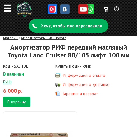
☰
Корзина
Задать
пуста
Хочу, чтобы мне перезвонили
вопрос
Магазин
/
Амортизаторы РИФ Toyota
Амортизатор РИФ передний масляный
Toyota Land Cruiser 80/105 лифт 100 мм
Код - SA210L
Купить в один клик
В наличии
Информация о оплате
РИФ
Информация о доставке
6 000
р.
Гарантия и возврат
В корзину