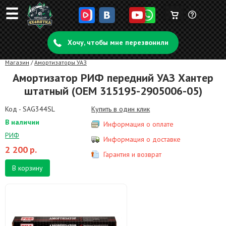
☰
Корзина
Задать
пуста
Хочу, чтобы мне перезвонили
вопрос
Магазин
/
Амортизаторы УАЗ
Амортизатор РИФ передний УАЗ Хантер
штатный (OEM 315195-2905006-05)
Код - SAG344SL
Купить в один клик
В наличии
Информация о оплате
РИФ
Информация о доставке
2 200
р.
Гарантия и возврат
В корзину