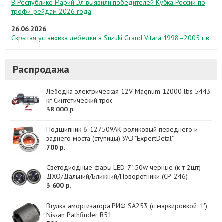
В Республике Марий Эл выявили победителей Кубка России по
трофи-рейдам 2026 года
26.06.2026
Скрытая установка лебедки в Suzuki Grand Vitara 1998–2005 г.в
Распродажа
Лебёдка электрическая 12V Magnum 12000 lbs 5443
кг Синтетический трос
38 000 р.
Подшипник 6-127509АК роликовый переднего и
заднего моста (ступицы) УАЗ "ExpertDetal"
700 р.
Светодиодные фары LED-7" 50w черные (к-т 2шт)
ДХО/Дальний/Ближний/Поворотники (CP-246)
3 600 р.
Втулка амортизатора РИФ SA253 (с маркировкой '1')
Nissan Pathfinder R51