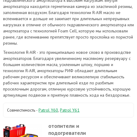
гидравлического амортизатора к высоким нагрузкам. Внутри
амортизатора находится герметичная камера из эластичной резины,
заполненная воздухом. Благодаря технологии R-AIR масло не
вспенивается и дольше не закипает при длительных непрерывных
нагрузках в отличие от обычного гидравлического амортизатора или
амортизатора с технологией Foam Cell, которую мы использовали
ранее, где вспениванию препятствует просто прослойка из пористой
резины.
Технология R-AIR - это принципиально новое слово в производстве
амортизаторов. Благодаря увеличенному масляному резервуару с
большим количеством масла, усиленным штоку, поршню и
технологии R-AIR, амортизаторы РИФ обладают длительным
рабочим ресурсом и обеспечивают великолепную стабильность
рабочих характеристик при длительной езде по разбитым
проселочным дорогам, отличную курсовую устойчивость, хорошую
артикуляцию подвески и приятную плавность хода на бездорожье.
Совместимость -
Patrol Y60
,
Patrol Y61
отопители и
подогреватели