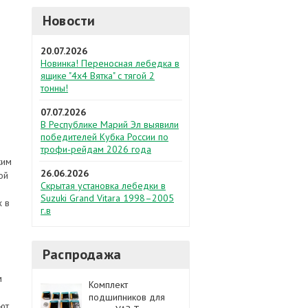
Новости
20.07.2026
Новинка! Переносная лебедка в
ящике "4х4 Вятка" с тягой 2
тонны!
07.07.2026
В Республике Марий Эл выявили
победителей Кубка России по
трофи-рейдам 2026 года
ким
26.06.2026
ой
Скрытая установка лебедки в
Suzuki Grand Vitara 1998–2005
х в
г.в
Распродажа
м
Комплект
подшипников для
ют