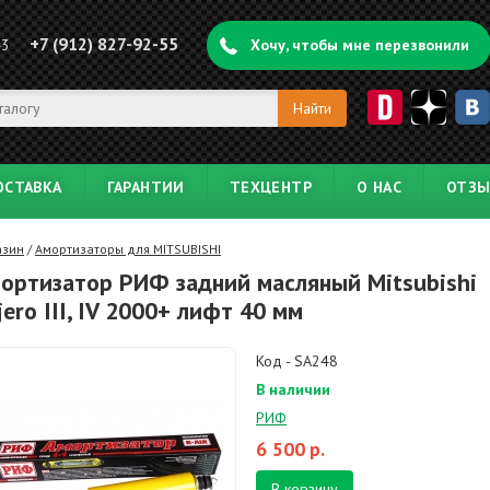
+7 (912) 827-92-55
43
Хочу, чтобы мне перезвонили
ОСТАВКА
ГАРАНТИИ
ТЕХЦЕНТР
О НАС
ОТЗ
азин
/
Амортизаторы для MITSUBISHI
ортизатор РИФ задний масляный Mitsubishi
jero III, IV 2000+ лифт 40 мм
Код - SA248
В наличии
РИФ
6 500
р.
В корзину