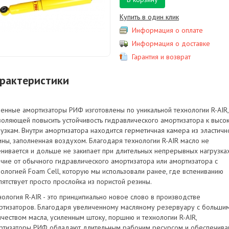
Купить в один клик
Информация о оплате
Информация о доставке
Гарантия и возврат
рактеристики
ленные амортизаторы РИФ изготовлены по уникальной технологии R-AIR,
воляющей повысить устойчивость гидравлического амортизатора к высо
рузкам. Внутри амортизатора находится герметичная камера из эластичн
ины, заполненная воздухом. Благодаря технологии R-AIR масло не
енивается и дольше не закипает при длительных непрерывных нагрузка
ичие от обычного гидравлического амортизатора или амортизатора с
нологией Foam Cell, которую мы использовали ранее, где вспениванию
пятствует просто прослойка из пористой резины.
нология R-AIR - это принципиально новое слово в производстве
ртизаторов. Благодаря увеличенному масляному резервуару с больши
ичеством масла, усиленным штоку, поршню и технологии R-AIR,
ртизаторы РИФ обладают длительным рабочим ресурсом и обеспечива