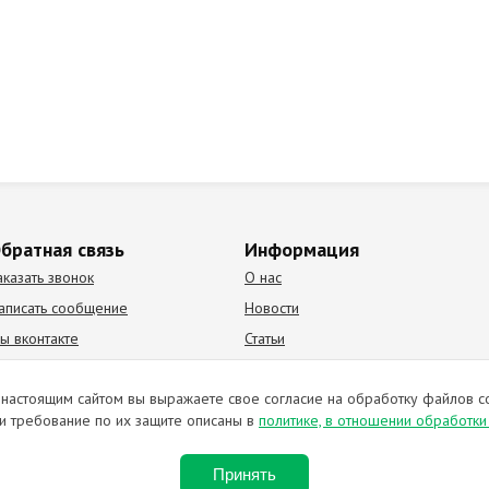
братная связь
Информация
аказать звонок
О нас
аписать сообщение
Новости
ы вконтакте
Статьи
К Видео канал
Партнеры
настоящим сайтом вы выражаете свое согласие на обработку файлов c
и требование по их защите описаны в
политике, в отношении обработк
ирование материалов запрещено. Отправляя любую форму на сайте, в
Принять