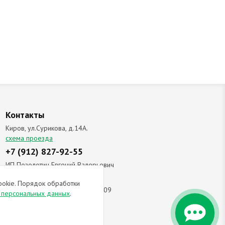
Контакты
Киров, ул.Сурикова, д.14А.
схема проезда
+7 (912) 827-92-55
ИП Позолотин Евгений Валерьевич
ИНН 434537218055 / ОГРН ИП
ookie. Порядок обработки
309434505600123 от 25.02.2009
и персональных данных
.
ы соглашаетесь с
политикой