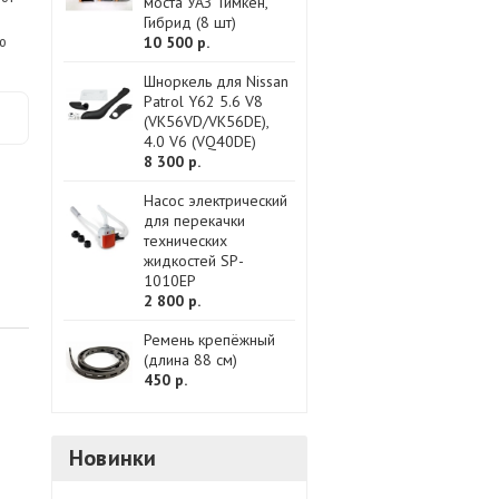
моста УАЗ Тимкен,
Гибрид (8 шт)
ю
10 500 р.
Шноркель для Nissan
Patrol Y62 5.6 V8
(VK56VD/VK56DE),
4.0 V6 (VQ40DE)
8 300 р.
Насос электрический
для перекачки
технических
жидкостей SP-
1010EP
2 800 р.
Ремень крепёжный
(длина 88 см)
450 р.
Новинки