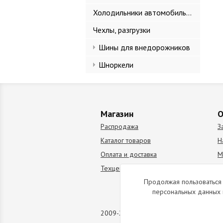
Холодильники автомобильные
Чехлы, разгрузки
Шины для внедорожников
Шноркели
Магазин
О
Распродажа
З
Каталог товаров
Н
Оплата и доставка
М
Техцентр
В
Продолжая пользоваться 
персональных данных 
2009-2026 © Все права защищены. Коп