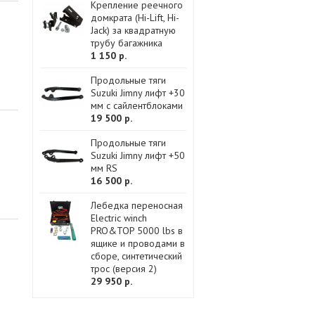
Крепление реечного
домкрата (Hi-Lift, Hi-
Jack) за квадратную
трубу багажника
1 150 р.
Продольные тяги
Suzuki Jimny лифт +30
мм с сайлентблоками
19 500 р.
Продольные тяги
Suzuki Jimny лифт +50
мм RS
16 500 р.
Лебедка переносная
Electric winch
PRO&TOP 5000 lbs в
ящике и проводами в
сборе, синтетический
трос (версия 2)
29 950 р.