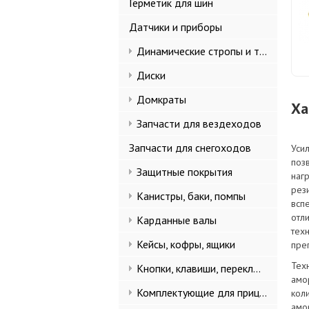
Герметик для шин
Датчики и приборы
Динамические стропы и такелаж
Диски
Домкраты
Ха
Запчасти для вездеходов
Запчасти для снегоходов
Уси
поз
Защитные покрытия
наг
рез
Канистры, баки, помпы
всп
отл
Карданные валы
тех
Кейсы, кофры, ящики
пре
Тех
Кнопки, клавиши, переключатели
амо
Комплектующие для прицепов
кол
амо