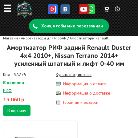
☰
Корзина
Задать
пуста
Хочу, чтобы мне перезвонили
вопрос
Магазин
/
Амортизаторы для NISSAN
/
Амортизаторы Renault
Амортизатор РИФ задний Renault Duster
4x4 2010+, Nissan Terrano 2014+
усиленный штатный и лифт 0-40 мм
Код - SA275
Купить в один клик
В наличии
Информация о оплате
РИФ
Информация о доставке
13 060
р.
Гарантия и возврат
В корзину