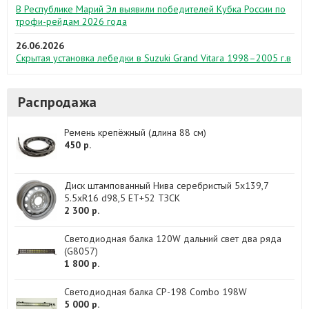
В Республике Марий Эл выявили победителей Кубка России по
трофи-рейдам 2026 года
26.06.2026
Скрытая установка лебедки в Suzuki Grand Vitara 1998–2005 г.в
Распродажа
Ремень крепёжный (длина 88 см)
450 р.
Диск штампованный Нива серебристый 5x139,7
5.5xR16 d98,5 ET+52 ТЗСК
2 300 р.
Светодиодная балка 120W дальний свет два ряда
(G8057)
1 800 р.
Светодиодная балка CP-198 Combo 198W
5 000 р.