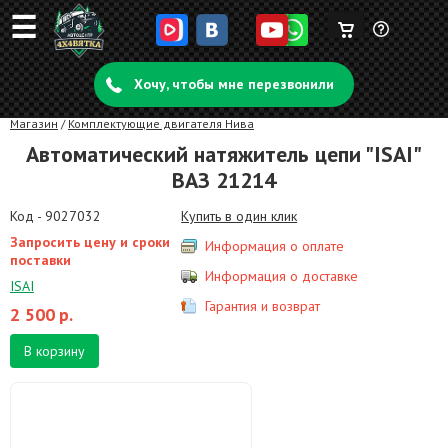
☰
Корзина
Задать
пуста
Хочу, чтобы мне перезвонили
вопрос
Магазин
/
Комплектующие двигателя Нива
Автоматический натяжитель цепи "ISAI"
ВАЗ 21214
Код - 9027032
Купить в один клик
Запросить цену и сроки
Информация о оплате
поставки
Информация о доставке
ISAI
Гарантия и возврат
2 500
р.
В корзину