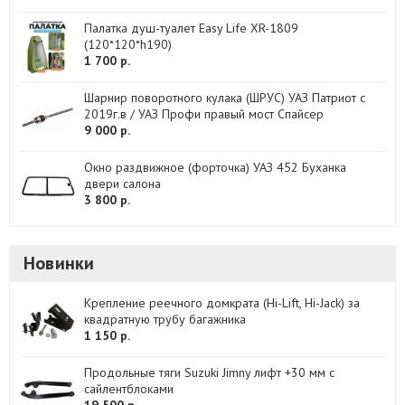
Палатка душ-туалет Easy Life XR-1809
(120*120*h190)
1 700 р.
Шарнир поворотного кулака (ШРУС) УАЗ Патриот с
2019г.в / УАЗ Профи правый мост Спайсер
9 000 р.
Окно раздвижное (форточка) УАЗ 452 Буханка
двери салона
3 800 р.
Новинки
Крепление реечного домкрата (Hi-Lift, Hi-Jack) за
квадратную трубу багажника
1 150 р.
Продольные тяги Suzuki Jimny лифт +30 мм с
сайлентблоками