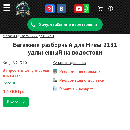
☰
Корзина
Задать
пуста
Хочу, чтобы мне перезвонили
вопрос
Магазин
/
Багажники для Нивы
Багажник разборный для Нивы 2131
удлиненный на водостоки
Код - V213101
Купить в один клик
Запросить цену и сроки
Информация о оплате
поставки
Информация о доставке
Россия
Гарантия и возврат
13 000
р.
В корзину