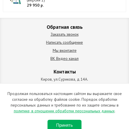
(версия 2)
29 950 р.
Обратная связь
Заказать звонок
Написать сообщение
Мы вконтакте
ВК Видео канал
Контакты
Киров, ул.Сурикова, д.14А.
схема проезда
+7 (912) 827-92-55
Продолжая пользоваться настоящим сайтом вы выражаете свое
согласие на обработку файлов cookie. Порядок обработки
ИП Позолотин Евгений Валерьевич
персональных данных и требование по их защите описаны в
ИНН 434537218055 / ОГРН ИП 309434505600123 от 25.02.2009
политике, в отношении обработки персональных данных
.
2009-2026 © Все права защищены. Копирование материалов
Принять