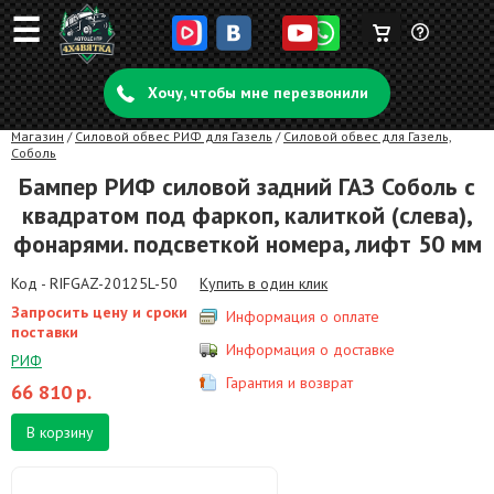
☰
Корзина
Задать
пуста
Хочу, чтобы мне перезвонили
вопрос
Магазин
/
Силовой обвес РИФ для Газель
/
Силовой обвес для Газель,
Соболь
Бампер РИФ силовой задний ГАЗ Соболь с
квадратом под фаркоп, калиткой (слева),
фонарями. подсветкой номера, лифт 50 мм
Код - RIFGAZ-20125L-50
Купить в один клик
Запросить цену и сроки
Информация о оплате
поставки
Информация о доставке
РИФ
Гарантия и возврат
66 810
р.
В корзину