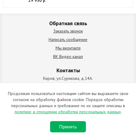
29 950 р.
Обратная связь
Заказать звонок
Написать сообщение
Мы вконтакте
ВК Видео канал
Контакты
Киров, ул.Сурикова, д.14А.
схема проезда
+7 (912) 827-92-55
Продолжая пользоваться настоящим сайтом вы выражаете свое
согласие на обработку файлов cookie. Порядок обработки
ИП Позолотин Евгений Валерьевич
персональных данных и требование по их защите описаны в
ИНН 434537218055 / ОГРН ИП 309434505600123 от 25.02.2009
политике, в отношении обработки персональных данных
.
2009-2026 © Все права защищены. Копирование материалов
Принять
запрещено. Отправляя любую форму на сайте, вы соглашаетесь с