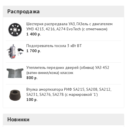
Распродажа
Шестерня распредвала УАЗ, ГАЗель с двигателем
УМЗ 4213, 4216, А274 EvoTech (с отметчиком)
1 400 р.
Подогреватель тосола 3 кВт BT
1 700 р.
Утеплитель передних дверей (обивка) УАЗ 452
(ватин-винил/кожа) классик
800 р.
Втулка амортизатора РИФ SA215, SA208, SA212,
SA231, SA276, SA278 (с маркировкой '1')
100 р.
Новинки