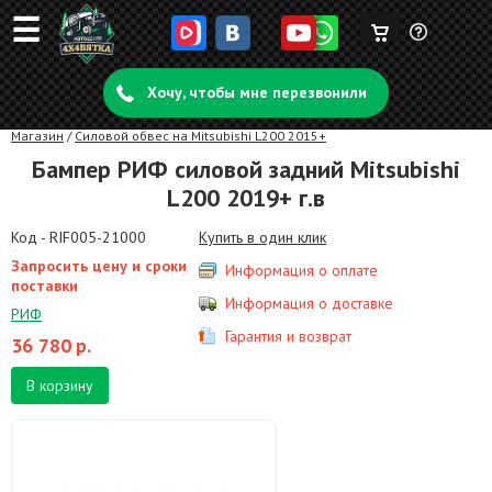
☰
Корзина
Задать
пуста
Хочу, чтобы мне перезвонили
вопрос
Магазин
/
Силовой обвес на Mitsubishi L200 2015+
Бампер РИФ силовой задний Mitsubishi
L200 2019+ г.в
Код - RIF005-21000
Купить в один клик
Запросить цену и сроки
Информация о оплате
поставки
Информация о доставке
РИФ
Гарантия и возврат
36 780
р.
В корзину