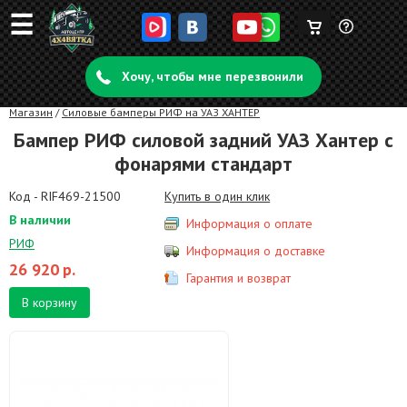
☰
Корзина
Задать
пуста
Хочу, чтобы мне перезвонили
вопрос
Магазин
/
Силовые бамперы РИФ на УАЗ ХАНТЕР
Бампер РИФ силовой задний УАЗ Хантер с
фонарями стандарт
Код - RIF469-21500
Купить в один клик
В наличии
Информация о оплате
РИФ
Информация о доставке
26 920
р.
Гарантия и возврат
В корзину