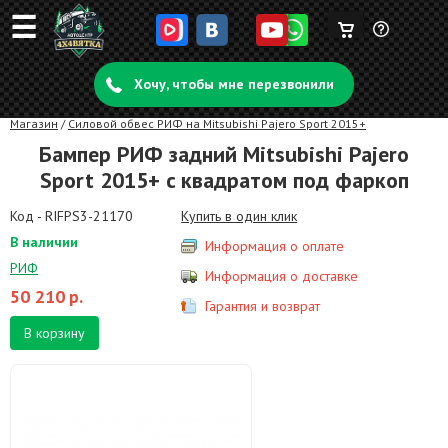
☰
Корзина
Задать
пуста
Хочу, чтобы мне перезвонили
вопрос
Магазин
/
Силовой обвес РИФ на Mitsubishi Pajero Sport 2015+
Бампер РИФ задний Mitsubishi Pajero
Sport 2015+ c квадратом под фаркоп
Код - RIFPS3-21170
Купить в один клик
В наличии
Информация о оплате
РИФ
Информация о доставке
50 210
р.
Гарантия и возврат
В корзину