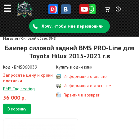
☰
Корзина
Задать
пуста
Хочу, чтобы мне перезвонили
вопрос
Магазин
/
Силовой обвес BMS
Бампер силовой задний BMS PRO-Line для
Toyota Hilux 2015-2021 г.в
Код - BMS060039
Купить в один клик
Запросить цену и сроки
Информация о оплате
поставки
Информация о доставке
BMS Engineering
Гарантия и возврат
56 000
р.
В корзину