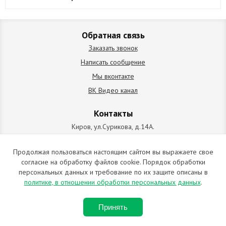
Обратная связь
Заказать звонок
Написать сообщение
Мы вконтакте
ВК Видео канал
Контакты
Киров, ул.Сурикова, д.14А.
схема проезда
+7 (912) 827-92-55
Продолжая пользоваться настоящим сайтом вы выражаете свое
согласие на обработку файлов cookie. Порядок обработки
ИП Позолотин Евгений Валерьевич
персональных данных и требование по их защите описаны в
ИНН 434537218055 / ОГРН ИП 309434505600123 от 25.02.2009
политике, в отношении обработки персональных данных
.
2009-2026 © Все права защищены. Копирование материалов
Принять
запрещено. Отправляя любую форму на сайте, вы соглашаетесь с