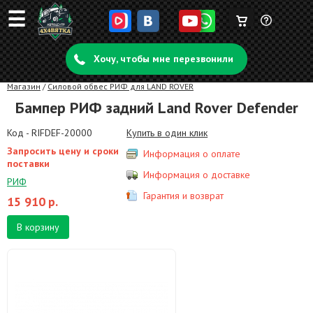
☰
Корзина
Задать
пуста
Хочу, чтобы мне перезвонили
вопрос
Магазин
/
Силовой обвес РИФ для LAND ROVER
Бампер РИФ задний Land Rover Defender
Код - RIFDEF-20000
Купить в один клик
Запросить цену и сроки
Информация о оплате
поставки
Информация о доставке
РИФ
Гарантия и возврат
15 910
р.
В корзину