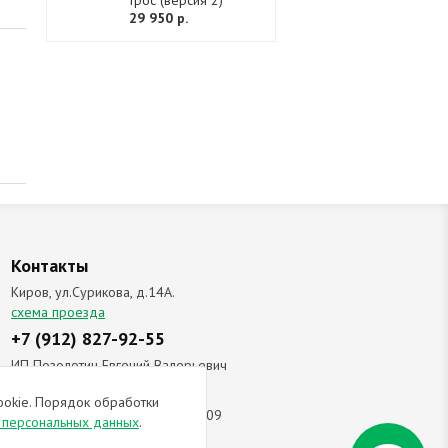
трос (версия 2)
29 950 р.
Контакты
Киров, ул.Сурикова, д.14А.
схема проезда
+7 (912) 827-92-55
ИП Позолотин Евгений Валерьевич
ИНН 434537218055 / ОГРН ИП
ookie. Порядок обработки
309434505600123 от 25.02.2009
и персональных данных
.