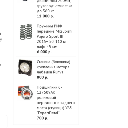
диаметром 200мм,
грузоподъемностью
до 360 кг
11 000 р.
Пружины РИФ
передние Mitsubishi
й
Pajero Sport III
ку
2015+ 50-110 кг
лифт 45 мм
6 000 р.
и
Станина (боковина)
р
крепления мотора
лебедки Runva
800 р.
Подшипник 6-
127509АК
роликовый
переднего и заднего
моста (ступицы) УАЗ
"ExpertDetal"
700 р.