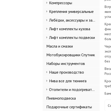
Компрессоры
Вст
Крепления универсальные
явл
уст
Лебёдки, аксессуары и запчасти
Кре
Лифт комплекты кузова
фик
мест
Лифт комплекты подвески
бол
Масла и смазки
Чер
экс
Мотобуксировщики Спутник
отс
без 
Наборы инструментов
Вес
Наше производство
Рос
Нива все для тюнинга
Кро
треб
Отопители и подогреватели
Бам
Пневмоподвеска
С
Подарочные сертификаты