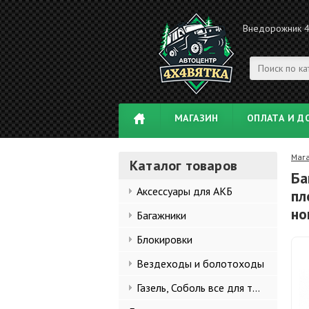
Внедорожник 
МАГАЗИН
ОПЛАТА И Д
Маг
Каталог товаров
Ба
Аксессуары для АКБ
пл
но
Багажники
Блокировки
Вездеходы и болотоходы
Газель, Соболь все для тюнинга