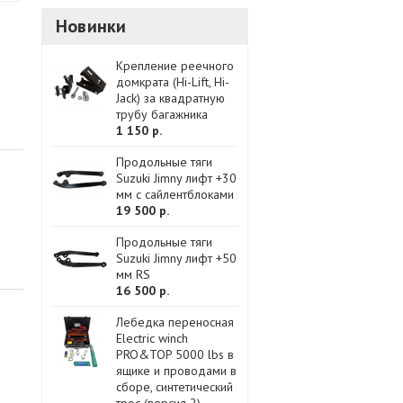
Новинки
Крепление реечного
домкрата (Hi-Lift, Hi-
Jack) за квадратную
трубу багажника
1 150 р.
Продольные тяги
Suzuki Jimny лифт +30
мм с сайлентблоками
19 500 р.
Продольные тяги
Suzuki Jimny лифт +50
мм RS
16 500 р.
Лебедка переносная
Electric winch
PRO&TOP 5000 lbs в
ящике и проводами в
сборе, синтетический