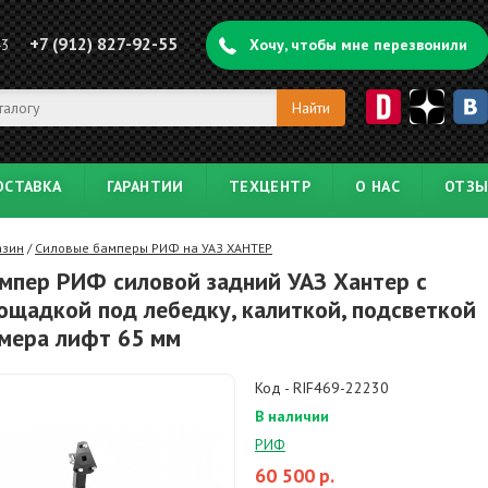
+7 (912) 827-92-55
43
Хочу, чтобы мне перезвонили
ОСТАВКА
ГАРАНТИИ
ТЕХЦЕНТР
О НАС
ОТЗ
азин
/
Силовые бамперы РИФ на УАЗ ХАНТЕР
мпер РИФ силовой задний УАЗ Хантер с
ощадкой под лебедку, калиткой, подсветкой
мера лифт 65 мм
Код - RIF469-22230
В наличии
РИФ
60 500
р.