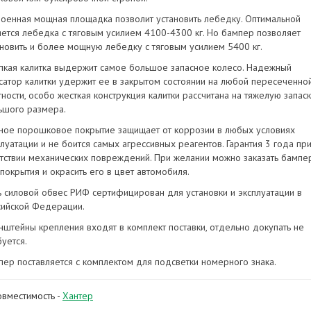
роенная мощная площадка позволит установить лебедку. Оптимальной
яется лебедка с тяговым усилием 4100-4300 кг. Но бампер позволяет
ановить и более мощную лебедку с тяговым усилием 5400 кг.
пкая калитка выдержит самое большое запасное колесо. Надежный
сатор калитки удержит ее в закрытом состоянии на любой пересеченно
ности, особо жесткая конструкция калитки рассчитана на тяжелую запас
ьшого размера.
ное порошковое покрытие защищает от коррозии в любых условиях
плуатации и не боится самых агрессивных реагентов. Гарантия 3 года пр
утствии механических повреждений. При желании можно заказать бампе
покрытия и окрасить его в цвет автомобиля.
ь силовой обвес РИФ сертифицирован для установки и эксплуатации в
сийской Федерации.
нштейны крепления входят в комплект поставки, отдельно докупать не
уется.
пер поставляется с комплектом для подсветки номерного знака.
овместимость -
Хантер