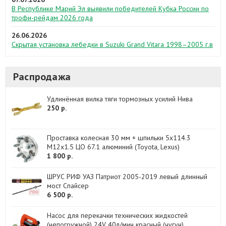
В Республике Марий Эл выявили победителей Кубка России по
трофи-рейдам 2026 года
26.06.2026
Скрытая установка лебедки в Suzuki Grand Vitara 1998–2005 г.в
Распродажа
Удлинённая вилка тяги тормозных усилий Нива
250 р.
Проставка колесная 30 мм + шпильки 5х114.3
М12х1.5 ЦО 67.1 алюминий (Toyota, Lexus)
1 800 р.
ШРУС РИФ УАЗ Патриот 2005-2019 левый длинный
мост Спайсер
6 500 р.
Насос для перекачки технических жидкостей
(непогружной) 24V 40л/мин красный (чугун)