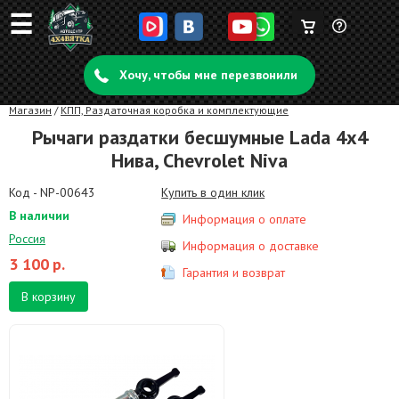
☰
Корзина
Задать
пуста
Хочу, чтобы мне перезвонили
вопрос
Магазин
/
КПП, Раздаточная коробка и комплектующие
Рычаги раздатки бесшумные Lada 4x4
Нива, Chevrolet Niva
Код - NP-00643
Купить в один клик
В наличии
Информация о оплате
Россия
Информация о доставке
3 100
р.
Гарантия и возврат
В корзину