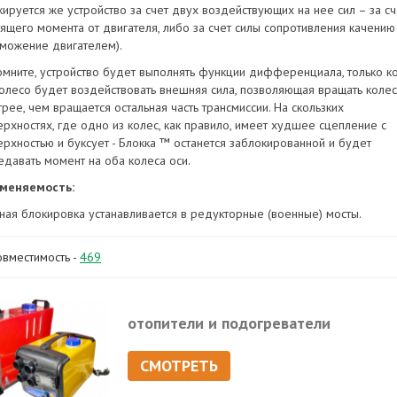
кируется же устройство за счет двух воздействующих на нее сил – за сч
тящего момента от двигателя, либо за счет силы сопротивления качению
рможение двигателем).
омните, устройство будет выполнять функции дифференциала, только к
колесо будет воздействовать внешняя сила, позволяющая вращать коле
рее, чем вращается остальная часть трансмиссии. На скользких
ерхностях, где одно из колес, как правило, имеет худшее сцепление с
ерхностью и буксует - Блокка ™ останется заблокированной и будет
едавать момент на оба колеса оси.
меняемость:
ная блокировка устанавливается в редукторные (военные) мосты.
овместимость -
469
отопители и подогреватели
СМОТРЕТЬ