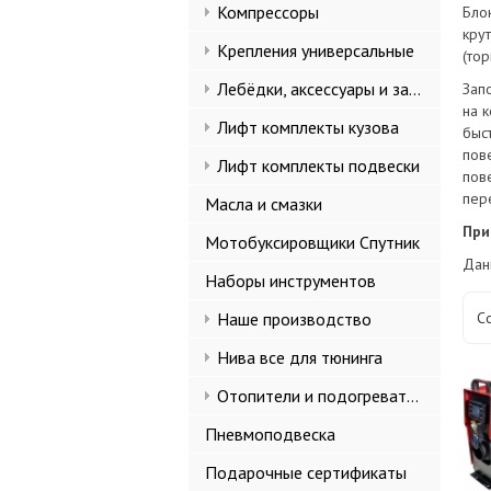
Компрессоры
Бло
кру
Крепления универсальные
(то
Лебёдки, аксессуары и запчасти
Зап
на 
Лифт комплекты кузова
быст
пов
Лифт комплекты подвески
пов
пер
Масла и смазки
При
Мотобуксировщики Спутник
Дан
Наборы инструментов
Наше производство
С
Нива все для тюнинга
Отопители и подогреватели
Пневмоподвеска
Подарочные сертификаты