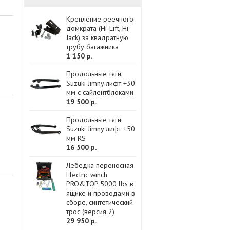
Крепление реечного
домкрата (Hi-Lift, Hi-
Jack) за квадратную
трубу багажника
1 150 р.
Продольные тяги
Suzuki Jimny лифт +30
мм с сайлентблоками
19 500 р.
Продольные тяги
Suzuki Jimny лифт +50
мм RS
16 500 р.
Лебедка переносная
Electric winch
PRO&TOP 5000 lbs в
ящике и проводами в
сборе, синтетический
трос (версия 2)
29 950 р.