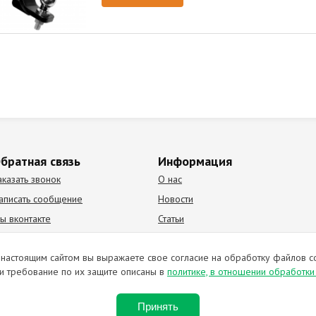
братная связь
Информация
аказать звонок
О нас
аписать сообщение
Новости
ы вконтакте
Статьи
К Видео канал
Партнеры
настоящим сайтом вы выражаете свое согласие на обработку файлов c
и требование по их защите описаны в
политике, в отношении обработк
ирование материалов запрещено. Отправляя любую форму на сайте, в
Принять