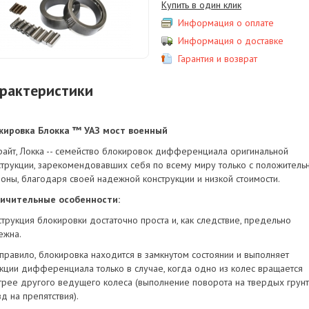
Купить в один клик
Информация о оплате
Информация о доставке
Гарантия и возврат
рактеристики
кировка Блокка ™ УАЗ мост военный
райт, Локка -- семейство блокировок дифференциала оригинальной
струкции, зарекомендовавших себя по всему миру только с положитель
роны, благодаря своей надежной конструкции и низкой стоимости.
ичительные особенности:
струкция блокировки достаточно проста и, как следствие, предельно
ежна.
 правило, блокировка находится в замкнутом состоянии и выполняет
кции дифференциала только в случае, когда одно из колес вращается
трее другого ведущего колеса (выполнение поворота на твердых грунт
д на препятствия).