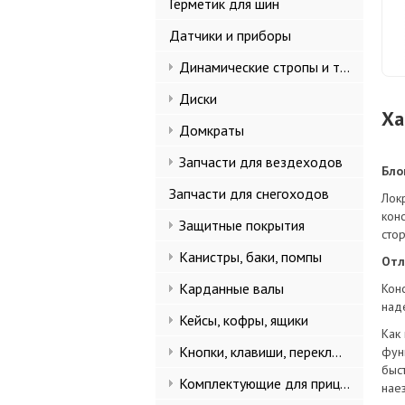
Герметик для шин
Датчики и приборы
Динамические стропы и такелаж
Диски
Ха
Домкраты
Запчасти для вездеходов
Бло
Запчасти для снегоходов
Лок
кон
Защитные покрытия
сто
Канистры, баки, помпы
Отл
Карданные валы
Кон
над
Кейсы, кофры, ящики
Как
Кнопки, клавиши, переключатели
фун
быс
Комплектующие для прицепов
наез