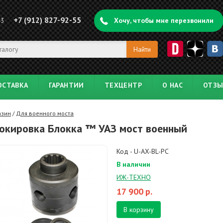
+7 (912) 827-92-55
43
Хочу, чтобы мне перезвонили
ОСТАВКА
ГАРАНТИИ
ТЕХЦЕНТР
О НАС
ОТЗ
азин
/
Для военного моста
окировка Блокка ™ УАЗ мост военный
Код - U-AX-BL-PC
В наличии
ИЖ-ТЕХНО
17 900
р.
В корзину