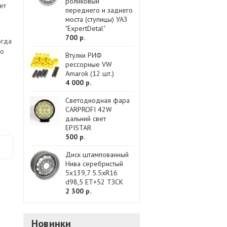
роликовый
ет
переднего и заднего
моста (ступицы) УАЗ
"ExpertDetal"
700 р.
огда
со
Втулки РИФ
рессорные VW
Amarok (12 шт.)
4 000 р.
Светодиодная фара
CARPROFI 42W
дальний свет
EPISTAR
500 р.
Диск штампованный
Нива серебристый
5x139,7 5.5xR16
d98,5 ET+52 ТЗСК
2 300 р.
Новинки