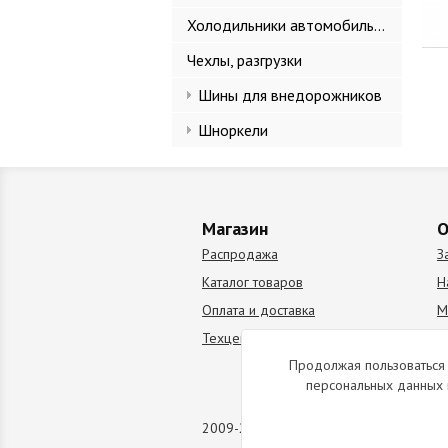
Холодильники автомобильные
Чехлы, разгрузки
Шины для внедорожников
Шноркели
Магазин
О
Распродажа
З
Каталог товаров
Н
Оплата и доставка
М
Техцентр
В
Продолжая пользоваться 
персональных данных 
2009-2026 © Все права защищены. Коп