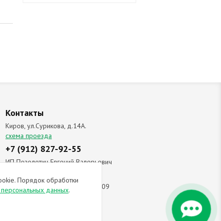
Контакты
Киров, ул.Сурикова, д.14А.
схема проезда
+7 (912) 827-92-55
ИП Позолотин Евгений Валерьевич
ИНН 434537218055 / ОГРН ИП
ookie. Порядок обработки
309434505600123 от 25.02.2009
и персональных данных
.
ы соглашаетесь с
политикой