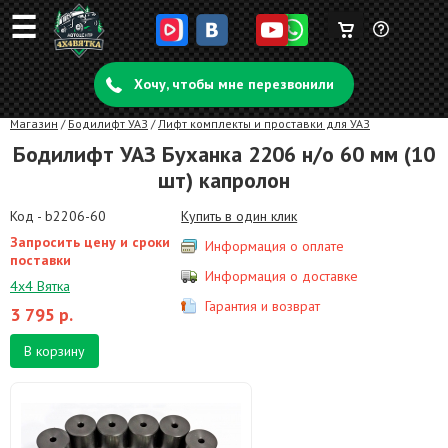
☰
Корзина
Задать
пуста
Хочу, чтобы мне перезвонили
вопрос
Магазин
/
Бодилифт УАЗ
/
Лифт комплекты и проставки для УАЗ
Бодилифт УАЗ Буханка 2206 н/о 60 мм (10
шт) капролон
Код - b2206-60
Купить в один клик
Запросить цену и сроки
Информация о оплате
поставки
Информация о доставке
4х4 Вятка
Гарантия и возврат
3 795
р.
В корзину